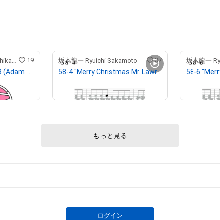
19
37
吉川めいろ ／ Meiro Yoshikawa
坂本龍一 Ryuichi Sakamoto
坂本龍一 Ryui
Meiro Yoshikawa #008 (Adam byGMO)
58-4 "Merry Christmas Mr. Lawrence" Ryuichi Sakamoto 坂本 龍一
¥
75,000
¥
350,000
# 4/100
# 13/100
もっと見る
ログイン