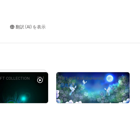
翻訳（AI）を表示
1
4
FT COLLECTION
NFT ART KokubuHaruru
花鳥風月
¥
79,000
んが保有中