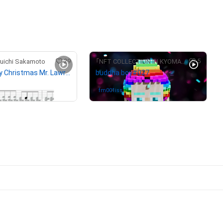
# 5/20
29
5
chi Sakamoto
「NFT COLLECTION IN KYOMAF」 NFTオークション
58-6 "Merry Christmas Mr. Lawrence" Ryuichi Sakamoto 坂本 龍一
buddha boy#027
fm001iss
さんが保有中