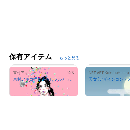
保有アイテム
もっと見る
0
東村アキコ
NFT ART KokubuHaruru
東村アキコ描き下ろしフルカラーイラスト+レイヤー分けデータ付き （キラキラシャワー）
¥
210,000
¥
25,000