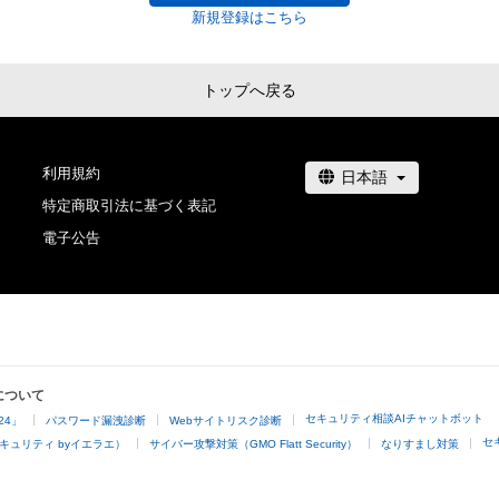
新規登録はこちら
トップへ戻る
利用規約
特定商取引法に基づく表記
電子公告
について
セキュリティ相談AIチャットボット
24」
パスワード漏洩診断
Webサイトリスク診断
セ
キュリティ byイエラエ）
サイバー攻撃対策（GMO Flatt Security）
なりすまし対策