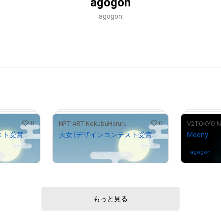
agogon
agogon
0
0
NFT ART KokubuHaruru
V2TOKYO N
天女（デザインコンテスト受賞作品）
天女（デザインコンテスト受賞作品）
Moony
¥
25,000
agogon
さ
もっと見る