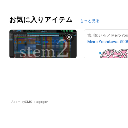
# 12/20
お気に入りアイテム
もっと見る
22
Tetsuya Komuro
Internet for Everyone［Stem2：Drums］
¥
800,000
amenapi48
さんが保有中
Adam byGMO
agogon