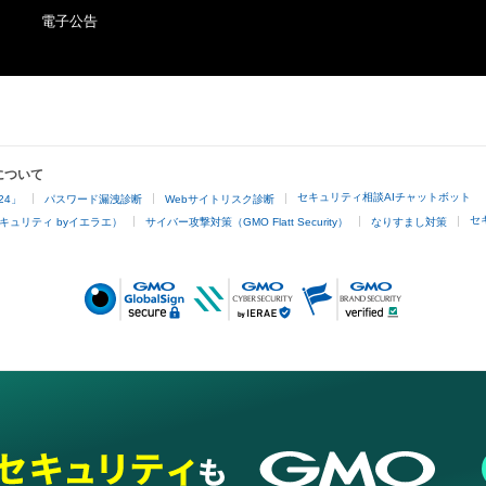
電子公告
について
セキュリティ相談AIチャットボット
24」
パスワード漏洩診断
Webサイトリスク診断
セ
キュリティ byイエラエ）
サイバー攻撃対策（GMO Flatt Security）
なりすまし対策