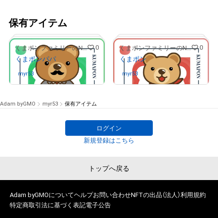
保有アイテム
0
0
くまポンファミリーのNFTストア
くまポンファミリーのNFTストア
くまポンパパ
くまポン
myr53
さんが保有中
myr53
さんが保有中
Adam byGMO
myr53
保有アイテム
ログイン
# 4/20
# 14/225
新規登録はこちら
トップへ戻る
Adam byGMOについて
ヘルプ
お問い合わせ
NFTの出品（法人）
利用規約
特定商取引法に基づく表記
電子公告