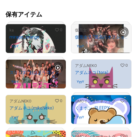
保有アイテム
0
0
ka
仮面女子
mirage_orange
仮面女子 “最高のオフショット”
YyyY
さんが保有中
YyyY
さんが保有中
# 4814/10000
0
0
スリジエ～cerisier～
アダムNEKO
スリジエ “おはようコメント”
アダムネコ（tora）
YyyY
さんが保有中
YyyY
さんが保有中
# 181/500
# 9276/10000
0
0
アダムNEKO
GMOインターネットグループ公式キャラクター「くまポン」
アダムネコ（mikeNeko）
くまポン_SLEEPY
YyyY
さんが保有中
YyyY
さんが保有中
0
0
GMOインターネットグループ公式キャラクター「くまポン」
GMOインターネットグループ公式キャラクター「くまポン」