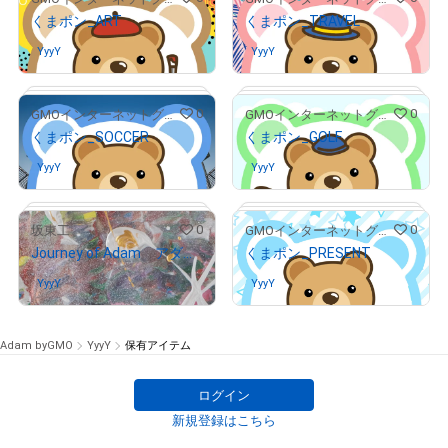
くまポン_ART
くまポン_TRAVEL
# 209/300
YyyY
さんが保有中
YyyY
さんが保有中
0
0
GMOインターネットグループ公式キャラクター「くまポン」
GMOインターネットグループ公式キャラクター「くまポン」
くまポン_SOCCER
くまポン_GOLF
# 161/300
# 290/300
YyyY
さんが保有中
YyyY
さんが保有中
0
0
坂東工
GMOインターネットグループ公式キャラクター「くまポン」
Journey of Adam アダムの旅 6
くまポン_PRESENT
# 240/300
# 165/300
YyyY
さんが保有中
YyyY
さんが保有中
Adam byGMO
YyyY
保有アイテム
ログイン
# 21/100
新規登録はこちら
# 22/30