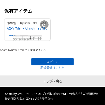
保有アイテム
31
坂本龍一 Ryuichi Sakamoto
62-5 "Merry Christmas Mr. Lawrence" Ryuichi Sakamoto 坂本 龍一
vkorz
さんが保有中
Adam byGMO
vkorz
保有アイテム
ログイン
新規登録はこちら
トップへ戻る
Adam byGMOについて
ヘルプ
お問い合わせ
NFTの出品（法人）
利用規約
特定商取引法に基づく表記
電子公告