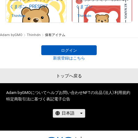
くまポン_PRESENT
くまプン
# 277/300
# 70/300
Thinhdn
さんが保有中
Thinhdn
さんが保有中
Adam byGMO
Thinhdn
保有アイテム
ログイン
# 18/100
# 11/20
新規登録はこちら
トップへ戻る
Adam byGMOについて
ヘルプ
お問い合わせ
NFTの出品（法人）
利用規約
特定商取引法に基づく表記
電子公告