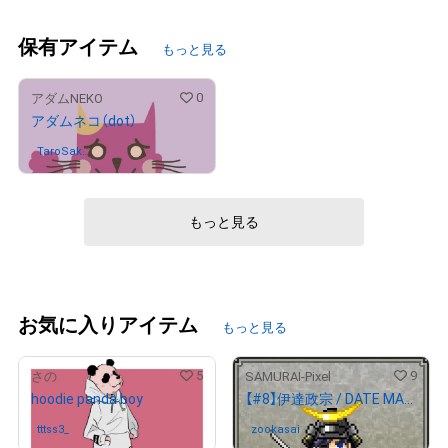
保有アイテム
もっと見る
0
アダムNEKO
アダムネコ（dot）
TaroSakur
さんが保有中
ai
もっと見る
お気に入りアイテム
もっと見る
5
9
さの
SAMURAI-Pixel
hoodie panda boy
【#8】伊達政宗 / DATE MASAMUNE
tttss3_
さんが保有中
zookasai
さんが保有中