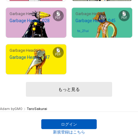
3
2
Garbage Heads
Garbage Heads
PDF
PDF
Garbage Heads_028
Garbage Heads_045
¥
500,000
to_21ui
さんが保有中
5
Garbage Heads
PDF
Garbage Heads_047
¥
500,000
もっと見る
Adam byGMO
TaroSakurai
ログイン
新規登録はこちら