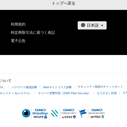
トップへ戻る
利用規約
特定商取引法に基づく表記
電子公告
について
セキュリティ相談AIチャットボット
24」
パスワード漏洩診断
Webサイトリスク診断
セ
キュリティ byイエラエ）
サイバー攻撃対策（GMO Flatt Security）
なりすまし対策