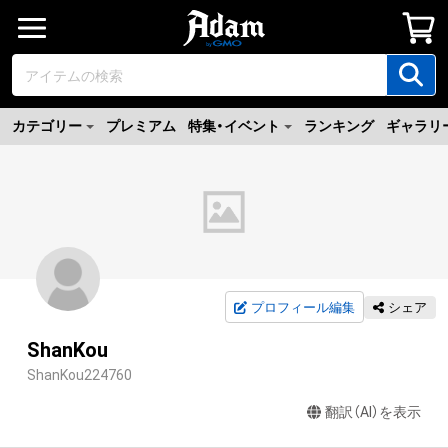
カテゴリー
プレミアム
特集・イベント
ランキング
ギャラリ
プロフィール編集
シェア
ShanKou
ShanKou224760
翻訳（AI）を表示