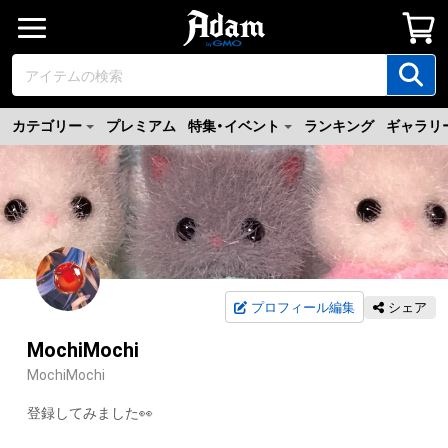
カテゴリー
プレミアム
特集・イベント
ランキング
ギャラリ
プロフィール編集
シェア
MochiMochi
MochiMochi
登録してみました👀