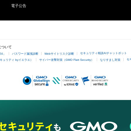
電子公告
について
セキュリティ相談AIチャットボット
24」
パスワード漏洩診断
Webサイトリスク診断
セ
キュリティ byイエラエ）
サイバー攻撃対策（GMO Flatt Security）
なりすまし対策