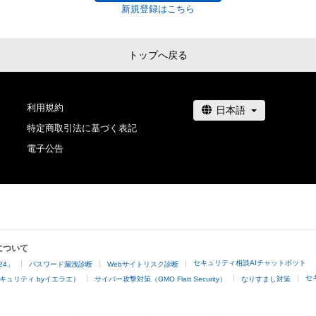
新規登録はこちら
トップへ戻る
利用規約
特定商取引法に基づく表記
電子公告
について
セキュリティ相談AIチャットボット
24」
パスワード漏洩診断
Webサイトリスク診断
セ
キュリティ byイエラエ）
サイバー攻撃対策（GMO Flatt Security）
なりすまし対策