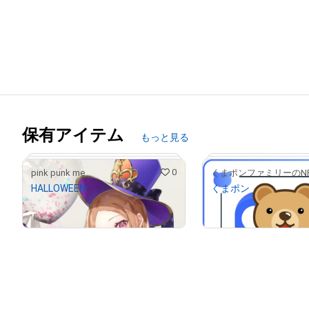
保有アイテム
もっと見る
0
pink punk me
HALLOWEEN
くまポン
¥
9,850
¥
300,000