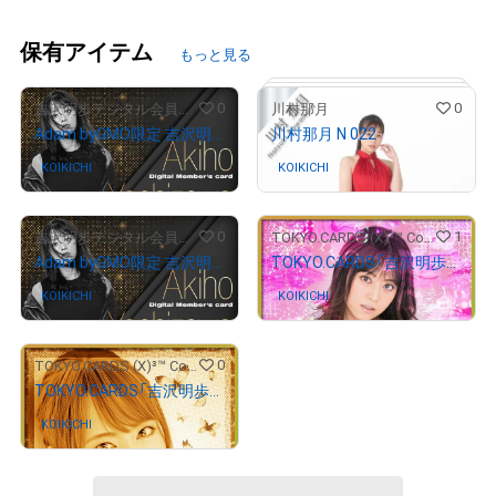
保有アイテム
もっと見る
0
0
吉沢明歩デジタル会員ファンクラブ/吉泽明步电子会员粉丝俱乐部
川村那月
Adam byGMO限定 吉沢明歩デジタル会員証/Adam byGMO限定 吉泽明步粉丝电子会员证#03674
川村那月 N 022
KOIKICHI
さんが保有中
KOIKICHI
さんが保有中
0
1
吉沢明歩デジタル会員ファンクラブ/吉泽明步电子会员粉丝俱乐部
TOKYO.CARDS (X)³™ Collectables Store
Adam byGMO限定 吉沢明歩デジタル会員証/Adam byGMO限定 吉泽明步粉丝电子会员证#01519
TOKYO.CARDS「吉沢明歩」ハートの8 - え / TOKYO.CARDS「Akiho Yoshizawa」Eight of Hearts - e
KOIKICHI
さんが保有中
KOIKICHI
さんが保有中
0
TOKYO.CARDS (X)³™ Collectables Store
# 11/24
TOKYO.CARDS「吉沢明歩」ダイヤの9 - え / TOKYO.CARDS「Akiho Yoshizawa」Nine of Diamonds - e
KOIKICHI
さんが保有中