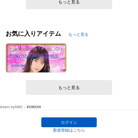
もっと見る
お気に入りアイテム
もっと見る
1
TOKYO.CARDS (X)³™ Collectables Store
TOKYO.CARDS「吉沢明歩」ハートの8 - え / TOKYO.CARDS「Akiho Yoshizawa」Eight of Hearts - e
KOIKICHI
さんが保有中
もっと見る
Adam byGMO
KOIKICHI
ログイン
新規登録はこちら