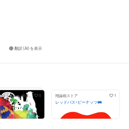
翻訳（AI）を表示
0
1
Rainbow Cross Section -林谷隆志 NFTArt Shop-
翔論砲ストア
へ
レッドバス・ピーナッツ🚌
¥
2,000