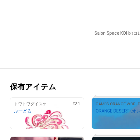
Salon Space KO
保有アイテム
1
トワトワダイスケ
GAMI’S ORANGE WORL
ぷーどる
ORANGE DESERT（
¥
2,000
¥
1,000