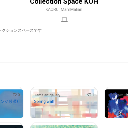
Collection Space KOH
KAORU_MamMalian
Hのコレクションスペースです
0
1
D
Tama art gallery
オレンジ砂漠）
Spring wall
色から色
¥
500
¥
8,000