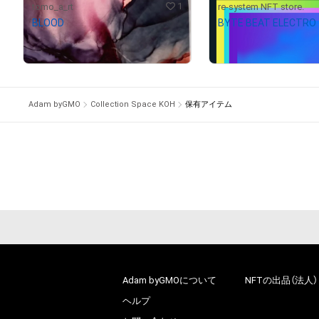
1
tomo_a_rt
re-system NFT store.
BLOOD
BYTE BEAT ELECTRO
¥
1,000
¥
1,200
Adam byGMO
Collection Space KOH
保有アイテム
Adam byGMOについて
NFTの出品（法人）
ヘルプ