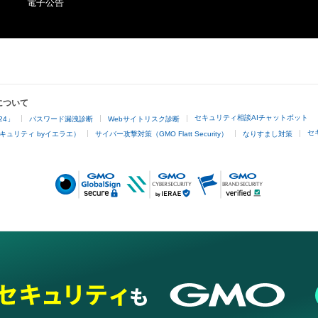
電子公告
について
セキュリティ相談AIチャットボット
24」
パスワード漏洩診断
Webサイトリスク診断
セ
キュリティ byイエラエ）
サイバー攻撃対策（GMO Flatt Security）
なりすまし対策