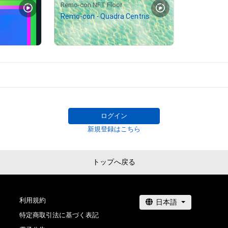
3
1
Remo-con NFT Floor
Remo-con - Quadra Centris
¥
5,000
# 2/10
# 91/100
# 3/5
# 6/10
ログイン
新規登録はこちら
トップへ戻る
利用規約
特定商取引法に基づく表記