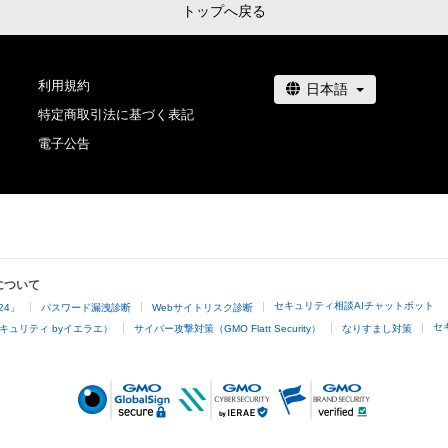
トップへ戻る
利用規約
特定商取引法に基づく表記
電子公告
について
セキュリティ相談AIチャットボット
24」
パスワード漏洩診断
Webサイトリスク診断
セ
キュリティ byイエラエ）
サイバー攻撃対策（GMO Flatt Security）
なりすまし対策