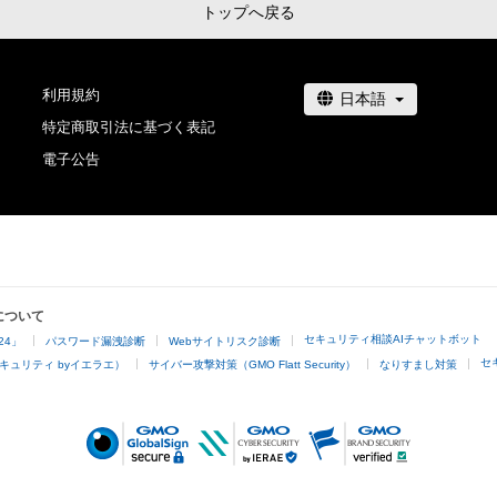
トップへ戻る
利用規約
特定商取引法に基づく表記
電子公告
について
セキュリティ相談AIチャットボット
24」
パスワード漏洩診断
Webサイトリスク診断
セ
キュリティ byイエラエ）
サイバー攻撃対策（GMO Flatt Security）
なりすまし対策