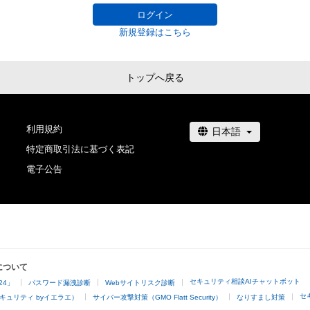
ログイン
新規登録はこちら
トップへ戻る
利用規約
特定商取引法に基づく表記
電子公告
について
セキュリティ相談AIチャットボット
24」
パスワード漏洩診断
Webサイトリスク診断
セ
キュリティ byイエラエ）
サイバー攻撃対策（GMO Flatt Security）
なりすまし対策