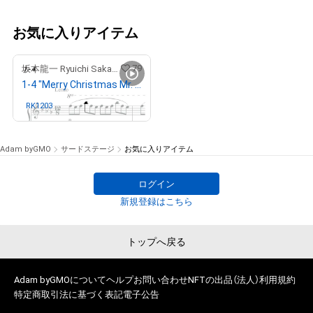
お気に入りアイテム
79
坂本龍一 Ryuichi Sakamoto
1-4 "Merry Christmas Mr. Lawrence" Ryuichi Sakamoto 坂本 龍一
RK1203
さんが保有中
Adam byGMO
サードステージ
お気に入りアイテム
ログイン
新規登録はこちら
トップへ戻る
Adam byGMOについて
ヘルプ
お問い合わせ
NFTの出品（法人）
利用規約
特定商取引法に基づく表記
電子公告