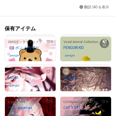
翻訳（AI）を表示
保有アイテム
0
0
GMOインターネットグループ公式キャラクター「くまポン」
Voxel Animal Collection
3D
くまポン_ひな祭り
PENGUIN KID
pengin
さんが保有中
pengin
さんが保有中
1
1
ɱacra
モモンプ
bloom
夜を編む
# 74/300
# 5/100
pengin
さんが保有中
pengin
さんが保有中
0
0
k:anekoattk
UCHINOKOSTUDIO_foNfoN
# 1/100
161 pajamas
CAT’S EYE
pengin
さんが保有中
pengin
さんが保有中