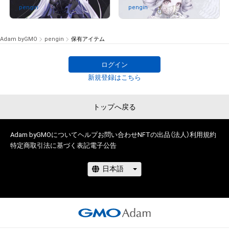
# 53/100
pengin
さんが保有中
pengin
さんが保有中
Adam byGMO
pengin
保有アイテム
# 77/100
# 14/15
ログイン
# 6/15
新規登録はこちら
トップへ戻る
Adam byGMOについて
ヘルプ
お問い合わせ
NFTの出品（法人）
利用規約
特定商取引法に基づく表記
電子公告