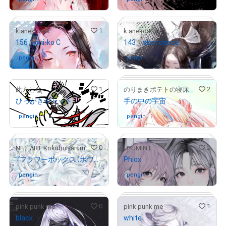
1
1
k:anekoattk
k:anekoattk
# 1/5
156 oni-ko C
143 skirt dance
# 7/100
pengin
さんが保有中
pengin
さんが保有中
1
2
此方こな
のりまきポテトの寝床
ひっかきキャット
手の中の宇宙
# 2/100
# 11/100
pengin
さんが保有中
pengin
さんが保有中
0
2
NFT ART KokubuHaruru
UYUMINT
『フラワーボックス（ホワイト）』
Phlox
pengin
さんが保有中
pengin
さんが保有中
0
1
pink punk me
pink punk me
# 1/5
black
white