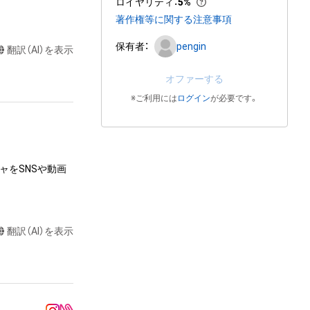
ロイヤリティ
：
5%
著作権等に関する注意事項
保有者：
pengin
翻訳（AI）を表示
オファーする
※ご利用には
ログイン
が必要です。
ャをSNSや動画
翻訳（AI）を表示
達に送る

制作する

売、および無料配
ラストなど）の作