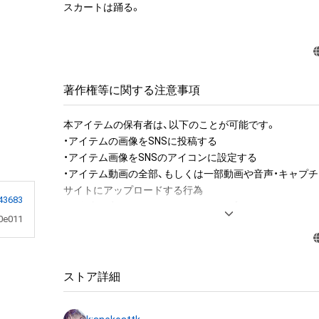
スカートは踊る。
著作権等に関する注意事項
本アイテムの保有者は、以下のことが可能です。

・アイテムの画像をSNSに投稿する

・アイテム画像をSNSのアイコンに設定する

・アイテム動画の全部、もしくは一部動画や音声・キャプチ
サイトにアップロードする行為

43683
・保有者限定コンテンツをSNSにアップロードする

0e011
・アイテムの画像を印刷して部屋に飾る

・アイテムの画像を使用してメッセージカードを制作し友
・アイテム画像を使用し、個人利用する用のグッズや商品を
・アイテム画像を使用し、グッズや商品を制作して有料販
ストア詳細
布をする

・アイテム画像を使用した二次創作物（ご自身で描いたイ