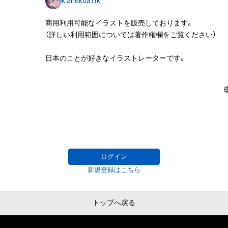
k:anekoattk
成する

商用利用可能なイラストを販売しております。

アイテムに関する注意事項

（詳しい利用範囲については著作権欄をご覧ください）

・本アイテムに関する創作物(画像および映像、音楽、商標
みますがこれらに限られません。)にかかる知的財産権(著
日本のことが好きなイラストレーターです。
用新案権、商標権、意匠権その他の知的財産権(それらの権
それらの権利につき登録等を出願する権利を含みます。)を
は、本アイテムの著作権を有する方、著作隣接権の権利者
託を受けている者によって保護されています。そのため、
有していたとしても、本アイテムに関する創作物にかか
することを意味しません。

・本アイテムの著作権を有する方、著作隣接権の権利者ま
を受けている者からの事前の同意なしに、上記の「本アイ
ログイン
する権利」の範囲を超えた行為、知的財産権を侵害するお
新規登録はこちら
(改変、公開、配布、逆コンパイル、リバースエンジニアリ
これに限定されません。)を行うことはできません。

トップへ戻る
・本アイテムに関する創作物の利用については、公序良俗
用またはその恐れのある利用など、作成者が不適切である