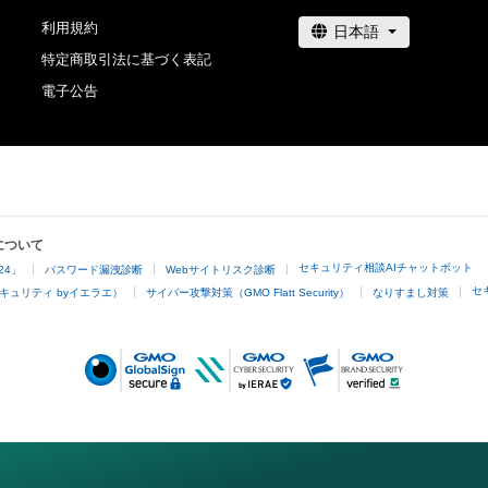
利用をお断りさせていただきます。

利用規約
特定商取引法に基づく表記
・本アイテムの購入、売却および利用に関して、購入者、売
電子公告
他第三者が損害を被った場合、その損害がいかなる原因
あっても、本アイテムの著作権を有する方、著作隣接権の
管理委託を受けている者は、何らの法的責任も負わないも
このアイテムに関するお問い合わせ先

kanekoattk@gmail.com
について
セキュリティ相談AIチャットボット
24」
パスワード漏洩診断
Webサイトリスク診断
セ
キュリティ byイエラエ）
サイバー攻撃対策（GMO Flatt Security）
なりすまし対策