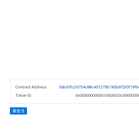
Contract Address
0xb30fc2d754c88c451275b743b6f530f19f6
Token ID
0x0000000000010000020c0000000
審査済