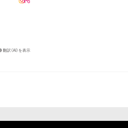
またはロゴ等を含
作権、特許権、実
利を取得し、又は
意味します。)
またはその管理委
翻訳（AI）を表示
本アイテムを保
る知的財産権を有
たはその管理委託
テムの保有者が有
それのある行為
ングを含みますが、
や法令に反する利
と判断した場合、