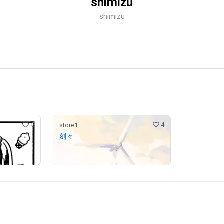
shimizu
shimizu
5
4
store1
刻々
¥
100,000