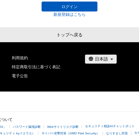
ログイン
新規登録はこちら
トップへ戻る
利用規約
特定商取引法に基づく表記
電子公告
について
セキュリティ相談AIチャットボット
24」
パスワード漏洩診断
Webサイトリスク診断
セ
キュリティ byイエラエ）
サイバー攻撃対策（GMO Flatt Security）
なりすまし対策