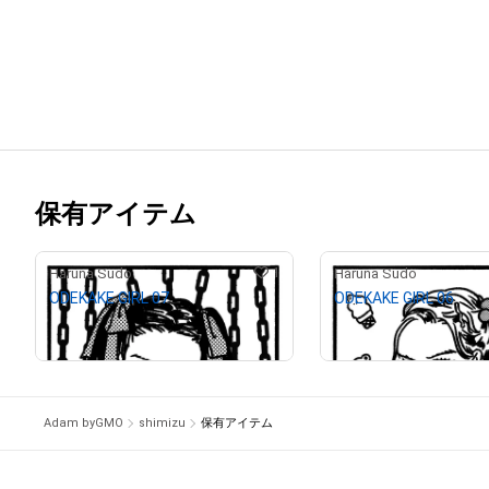
保有アイテム
1
Haruna Sudo
Haruna Sudo
ODEKAKE GIRL 07
ODEKAKE GIRL 06
¥
10,000
¥
10,000
Adam byGMO
shimizu
保有アイテム