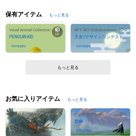
保有アイテム
もっと見る
0
0
Voxel Animal Collection
NFT ART KokubuHaruru
3D
PENGUIN KID
天女（デザインコンテスト受賞作品）
soneppu
さんが保有中
soneppu
さんが保有中
もっと見る
# 44/100
お気に入りアイテム
もっと見る
5
5
たいやき/Taiyaki
たいやき/Taiyaki
竜王
悠幽
販売期間外
wanpiisu0
さんが保有中
123