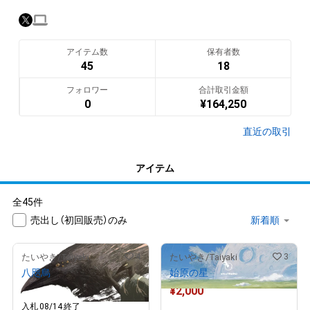
アイテム数
保有者数
45
18
フォロワー
合計取引金額
0
¥
164,250
直近の取引
アイテム
全45件
売出し（初回販売）のみ
4
3
たいやき/Taiyaki
たいやき/Taiyaki
八咫烏
始原の星
¥
9,000
¥
2,000
現在
入札
0
8/14
終了