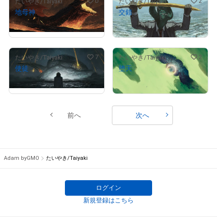
0
2
たいやき/Taiyaki
たいやき/Taiyaki
地母神
交錯
販売期間外
販売期間外
7
2
たいやき/Taiyaki
たいやき/Taiyaki
使徒
堕天
販売期間外
販売期間外
前へ
次へ
Adam byGMO
たいやき/Taiyaki
ログイン
新規登録はこちら