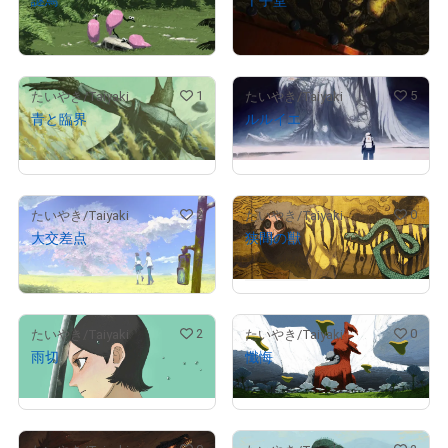
¥
2,500,000
¥
356,000
1
5
たいやき/Taiyaki
たいやき/Taiyaki
SET 2
青と臨界
ルルイエ
¥
30,000
¥
12,000
2
0
たいやき/Taiyaki
たいやき/Taiyaki
大交差点
狭間の獣
¥
9,000
販売期間外
2
0
たいやき/Taiyaki
たいやき/Taiyaki
雨切
懺悔
販売期間外
販売期間外