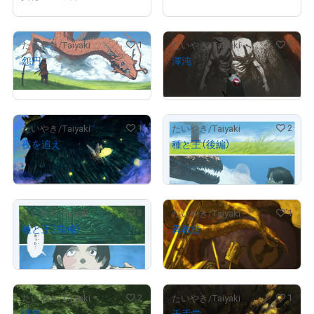
1
1
たいやき/Taiyaki
たいやき/Taiyaki
怨円
渾沌
¥
10,000
¥
10,000
1
2
たいやき/Taiyaki
たいやき/Taiyaki
夜を追え
種と王（後編）
¥
9,000
¥
15,000
セット価格
3
1
たいやき/Taiyaki
たいやき/Taiyaki
種と王（前編）
異教徒
¥
15,000
¥
3,500
セット価格
2
1
たいやき/Taiyaki
たいやき/Taiyaki
SET 2
謎鳥
千手堂