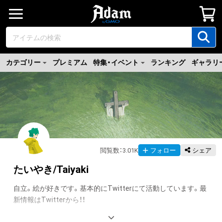
カテゴリー
プレミアム
特集・イベント
ランキング
ギャラリ
閲覧数
：
3.01K
フォロー
シェア
たいやき/Taiyaki
自立。絵が好きです。基本的にTwitterにて活動しています。最
翻訳（AI）を表示