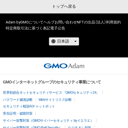
トップへ戻る
Adam byGMOについて
ヘルプ
お問い合わせ
NFTの出品（法人）
利用規約
特定商取引法に基づく表記
電子公告
GMOインターネットグループのセキュリティ事業について
世界初総合ネットセキュリティサービス「GMOセキュリティ24」
パスワード漏洩診断
Webサイトリスク診断
セキュリティ相談AIチャットボット
実在証明・盗聴対策
サイバー攻撃対策（GMOサイバーセキュリティ byイエラエ）
サイバー攻撃対策（GMO Flatt Security）
なりすまし対策