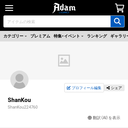
カテゴリー
プレミアム
特集・イベント
ランキング
ギャラリ
プロフィール編集
シェア
ShanKou
ShanKou224760
翻訳（AI）を表示