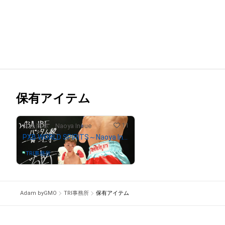
保有アイテム
11
井上尚弥 Naoya Inoue
PXB WORLD SPIRITS～Naoya Inoue 2021.12.14. RYOGOKU KOKUGIKAN～SPECIAL PHOTO#4
TRI事務所
さんが保有中
Adam byGMO
TRI事務所
保有アイテム