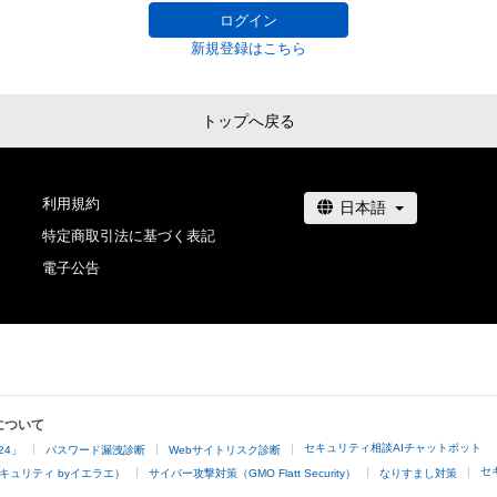
ログイン
新規登録はこちら
トップへ戻る
利用規約
特定商取引法に基づく表記
電子公告
について
セキュリティ相談AIチャットボット
24」
パスワード漏洩診断
Webサイトリスク診断
セ
キュリティ byイエラエ）
サイバー攻撃対策（GMO Flatt Security）
なりすまし対策