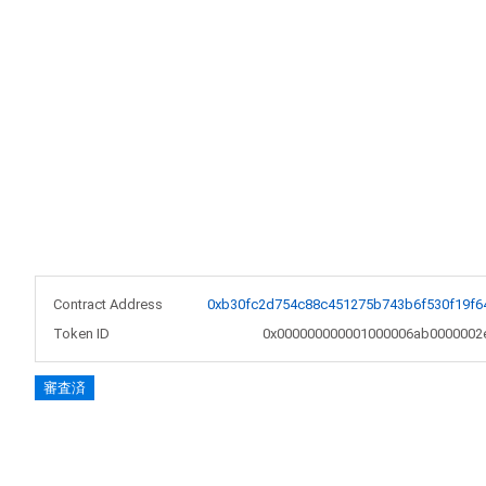
Contract Address
0xb30fc2d754c88c451275b743b6f530f19f6
Token ID
0x000000000001000006ab0000002
審査済