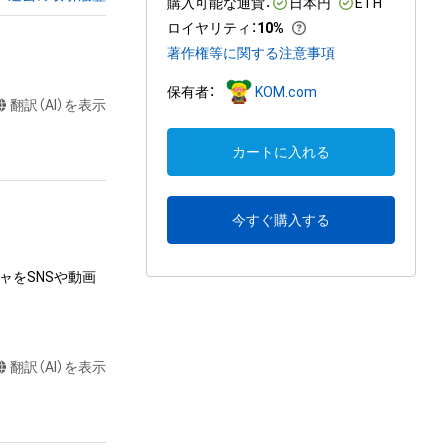
購入可能な通貨：
日本円
ETH
ロイヤリティ
：
10%
著作権等に関する注意事項
保有者：
KOM.com
翻訳（AI）を表示
カートに入れる
今すぐ購入する
ャをSNSや動画
翻訳（AI）を表示
達に送る

またはロゴ等を含