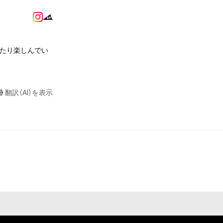
作権、特許権、実
利を取得し、又は
意味します。)
またはその管理委
みたり楽しんでい
本アイテムを保
る知的財産権を有
たはその管理委託
翻訳（AI）を表示
テムの保有者が有
それのある行為
ングを含みますが、
や法令に反する利
と判断した場合、