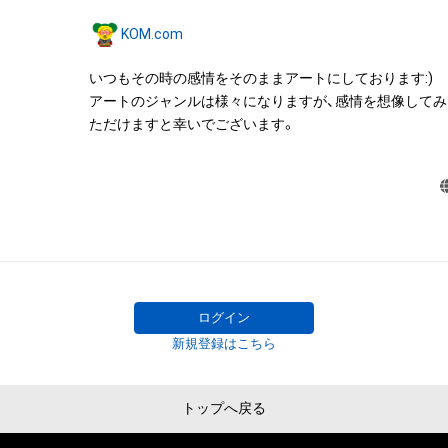
みますがこれらに限られません。)にかかる知的財産権(著
KOM.com
用新案権、商標権、意匠権その他の知的財産権(それらの権
それらの権利につき登録等を出願する権利を含みます。)を
いつもその時の感情をそのままアートにしております:)

は、本アイテムの著作権を有する方、著作隣接権の権利者
アートのジャンルは様々になりますが、感情を想像して
託を受けている者によって保護されています。そのため、
ただけますと幸いでございます。
有していたとしても、本アイテムに関する創作物にかか
することを意味しません。

・本アイテムの著作権を有する方、著作隣接権の権利者ま
を受けている者からの事前の同意なしに、上記の「本アイ
する権利」の範囲を超えた行為、知的財産権を侵害するお
(改変、公開、配布、逆コンパイル、リバースエンジニアリ
これに限定されません。)を行うことはできません。

・本アイテムに関する創作物の利用については、公序良俗
用またはその恐れのある利用など、作成者が不適切である
ログイン
利用をお断りさせていただきます。

新規登録はこちら
このアイテムに関するお問い合わせ先

トップへ戻る
www.instagram.com/kom__art.jp/