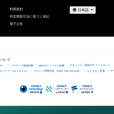
利用規約
特定商取引法に基づく表記
電子公告
について
セキュリティ相談AIチャットボット
24」
パスワード漏洩診断
Webサイトリスク診断
セ
キュリティ byイエラエ）
サイバー攻撃対策（GMO Flatt Security）
なりすまし対策