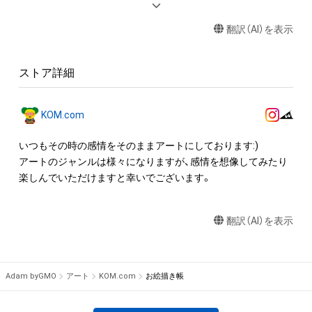
・アイテムの画像を印刷して部屋に飾る

翻訳（AI）を表示
・アイテムの画像を使用してメッセージカードを制作し友達に
送る

ストア詳細
アイテムに関する注意事項

・本アイテムに関する創作物(画像および映像、音楽、商標または
ロゴ等を含みますがこれらに限られません。)にかかる知的財産
KOM.com
権(著作権、特許権、実用新案権、商標権、意匠権その他の知的財
産権(それらの権利を取得し、又はそれらの権利につき登録等を
いつもその時の感情をそのままアートにしております:)

出願する権利を含みます。)を意味します。)は、本アイテムの著
アートのジャンルは様々になりますが、感情を想像してみたり
作権を有する方、著作隣接権の権利者またはその管理委託を受
楽しんでいただけますと幸いでございます。
けている者によって保護されています。そのため、本アイテム
を保有していたとしても、本アイテムに関する創作物にかかる
翻訳（AI）を表示
知的財産権を有することを意味しません。

・本アイテムの著作権を有する方、著作隣接権の権利者またはそ
の管理委託を受けている者からの事前の同意なしに、上記の「本
アイテムの保有者が有する権利」の範囲を超えた行為、知的財産
Adam byGMO
アート
KOM.com
お絵描き帳
権を侵害するおそれのある行為(改変、公開、配布、逆コンパイ
ル、リバースエンジニアリングを含みますが、これに限定されま