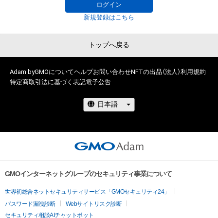
せん。)を行うことはできません。

ログイン
・本アイテムに関する創作物の利用については、公序良俗や法令
新規登録はこちら
に反する利用またはその恐れのある利用など、作成者が不適切
であると判断した場合、利用をお断りさせていただきます。

トップへ戻る
このアイテムに関するお問い合わせ先

Adam byGMOについて
ヘルプ
お問い合わせ
NFTの出品（法人）
利用規約
特定商取引法に基づく表記
電子公告
www.instagram.com/kom__art.jp/
GMOインターネットグループのセキュリティ事業について
世界初総合ネットセキュリティサービス「GMOセキュリティ24」
パスワード漏洩診断
Webサイトリスク診断
セキュリティ相談AIチャットボット