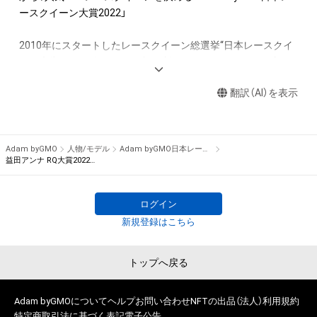
アイテムの保有者が有する権利」の範囲を超えた行為、知的財産
ースクイーン大賞2022」

権を侵害するおそれのある行為(改変、公開、配布、逆コンパイ
ル、リバースエンジニアリングを含みますが、これに限定されま
2010年にスタートしたレースクイーン総選挙“日本レースクイ
せん。)を行うことはできません。

ーン大賞”。2022年もコロナ禍で制限はあるものの、6月に新人
・本アイテムに関する創作物の利用については、公序良俗や法令
部門を、9月にコスチューム部門を行いました。

に反する利用またはその恐れのある利用など、作成者が不適切
翻訳（AI）を表示
であると判断した場合、利用をお断りさせていただきます。
　そして、11月から約2カ月に渡って2022年の人気No.1レース
クイーンを決める日本レースクイーン大賞を「Adam byGMO」
を冠に迎え実施いたします。

Adam byGMO
人物/モデル
Adam byGMO日本レースクイーン大賞2022
益田アンナ RQ大賞2022オリジナルNFTトレカ
　2021年は、Pacific Fairiesを務める川瀬もえさんがグランプ
リを獲得し、レースクイーン大賞初となる新人部門とレースク
ログイン
イーン大賞の同一年グランプリ獲得を果たしました。2022年は
新規登録はこちら
ノミネート50名の中からどのレースクイーンが栄冠を掴むので
しょうか？

トップへ戻る
　2022年も国内主要カテゴリーに登場したレースクイーンの
中から、ギャルズ・パラダイス公式サイトで実施したプレ投票で
Adam byGMOについて
ヘルプ
お問い合わせ
NFTの出品（法人）
利用規約
50ユニットをノミネートしました。

特定商取引法に基づく表記
電子公告