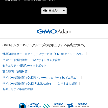
　11月5，6日にモビリティリゾートもてぎで開催されるスー
パーGT第8戦で先行特別投票を実施。そして、11月16日よりフ
ァーストステージのWEB投票がスタート。12月5日まで投票を
行い、上位20名がファイナルステージに進出します。

　ファイナルステージは12月15日から1月5日まで投票を実
施。大賞受賞者とグランプリの発表は、1月14日に東京オートサ
GMOインターネットグループのセキュリティ事業について
ロン2023のメインステージで開催するAdam byGMO日本レー
スクイーン大賞表彰式で行います。

世界初総合ネットセキュリティサービス「GMOセキュリティ24」
パスワード漏洩診断
Webサイトリスク診断
　サーキットで輝く今年の人気No.1レースクイーンはどのレー
セキュリティ相談AIチャットボット
スクイーンが選ばれるのか？　アナタの1票をお待ちしていま
実在証明・盗聴対策
す！
サイバー攻撃対策（GMOサイバーセキュリティ byイエラエ）
サイバー攻撃対策（GMO Flatt Security）
なりすまし対策
セキュリティ事業の軌跡