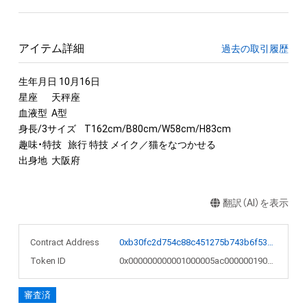
アイテム詳細
過去の取引履歴
生年月日 10月16日

星座	天秤座

血液型	A型

身長/3サイズ	T162cm/B80cm/W58cm/H83cm

趣味・特技	旅行 特技 メイク／猫をなつかせる

出身地	大阪府
翻訳（AI）を表示
Contract Address
0xb30fc2d754c88c451275b743b6f530f19f643683
Token ID
0x000000000001000005ac0000001901a2
審査済