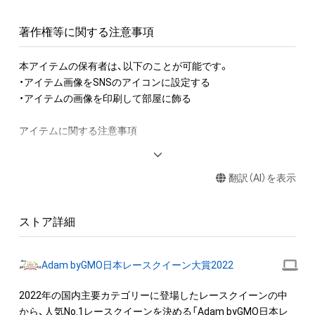
著作権等に関する注意事項
本アイテムの保有者は、以下のことが可能です。

・アイテム画像をSNSのアイコンに設定する

・アイテムの画像を印刷して部屋に飾る

アイテムに関する注意事項

・本アイテムに関する創作物(画像および映像、音楽、商標または
ロゴ等を含みますがこれらに限られません。)にかかる知的財産
翻訳（AI）を表示
権(著作権、特許権、実用新案権、商標権、意匠権その他の知的財
産権(それらの権利を取得し、又はそれらの権利につき登録等を
出願する権利を含みます。)を意味します。)は、本アイテムの著
ストア詳細
作権を有する方、著作隣接権の権利者またはその管理委託を受
けている者によって保護されています。そのため、本アイテム
を保有していたとしても、本アイテムに関する創作物にかかる
Adam byGMO日本レースクイーン大賞2022
知的財産権を有することを意味しません。

・本アイテムの著作権を有する方、著作隣接権の権利者またはそ
2022年の国内主要カテゴリーに登場したレースクイーンの中
の管理委託を受けている者からの事前の同意なしに、上記の「本
から、人気No.1レースクイーンを決める「Adam byGMO日本レ