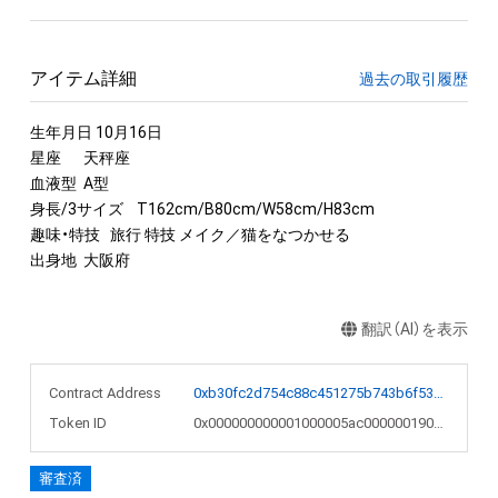
アイテム詳細
過去の取引履歴
生年月日 10月16日

星座	天秤座

血液型	A型

身長/3サイズ	T162cm/B80cm/W58cm/H83cm

趣味・特技	旅行 特技 メイク／猫をなつかせる

出身地	大阪府
翻訳（AI）を表示
Contract Address
0xb30fc2d754c88c451275b743b6f530f19f643683
Token ID
0x000000000001000005ac0000001901a2
審査済