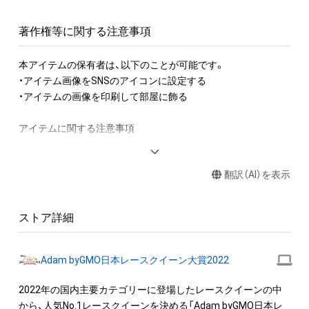
著作権等に関する注意事項
本アイテムの保有者は、以下のことが可能です。

・アイテム画像をSNSのアイコンに設定する

・アイテムの画像を印刷して部屋に飾る

アイテムに関する注意事項

・本アイテムに関する創作物(画像および映像、音楽、商標または
ロゴ等を含みますがこれらに限られません。)にかかる知的財産
翻訳（AI）を表示
権(著作権、特許権、実用新案権、商標権、意匠権その他の知的財
産権(それらの権利を取得し、又はそれらの権利につき登録等を
出願する権利を含みます。)を意味します。)は、本アイテムの著
ストア詳細
作権を有する方、著作隣接権の権利者またはその管理委託を受
けている者によって保護されています。そのため、本アイテム
を保有していたとしても、本アイテムに関する創作物にかかる
Adam byGMO日本レースクイーン大賞2022
知的財産権を有することを意味しません。

・本アイテムの著作権を有する方、著作隣接権の権利者またはそ
2022年の国内主要カテゴリーに登場したレースクイーンの中
の管理委託を受けている者からの事前の同意なしに、上記の「本
から、人気No.1レースクイーンを決める「Adam byGMO日本レ