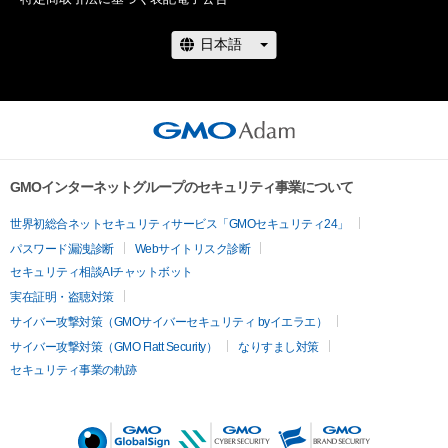
　11月5，6日にモビリティリゾートもてぎで開催されるスー
パーGT第8戦で先行特別投票を実施。そして、11月16日よりフ
ァーストステージのWEB投票がスタート。12月5日まで投票を
行い、上位20名がファイナルステージに進出します。

　ファイナルステージは12月15日から1月5日まで投票を実
施。大賞受賞者とグランプリの発表は、1月14日に東京オートサ
GMOインターネットグループのセキュリティ事業について
ロン2023のメインステージで開催するAdam byGMO日本レー
スクイーン大賞表彰式で行います。

世界初総合ネットセキュリティサービス「GMOセキュリティ24」
パスワード漏洩診断
Webサイトリスク診断
　サーキットで輝く今年の人気No.1レースクイーンはどのレー
セキュリティ相談AIチャットボット
スクイーンが選ばれるのか？　アナタの1票をお待ちしていま
実在証明・盗聴対策
す！
サイバー攻撃対策（GMOサイバーセキュリティ byイエラエ）
サイバー攻撃対策（GMO Flatt Security）
なりすまし対策
セキュリティ事業の軌跡