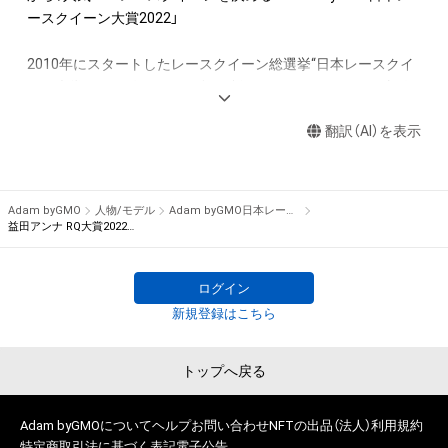
アイテムの保有者が有する権利」の範囲を超えた行為、知的財産
ースクイーン大賞2022」

権を侵害するおそれのある行為(改変、公開、配布、逆コンパイ
ル、リバースエンジニアリングを含みますが、これに限定されま
2010年にスタートしたレースクイーン総選挙“日本レースクイ
せん。)を行うことはできません。

ーン大賞”。2022年もコロナ禍で制限はあるものの、6月に新人
・本アイテムに関する創作物の利用については、公序良俗や法令
部門を、9月にコスチューム部門を行いました。

に反する利用またはその恐れのある利用など、作成者が不適切
翻訳（AI）を表示
であると判断した場合、利用をお断りさせていただきます。
　そして、11月から約2カ月に渡って2022年の人気No.1レース
クイーンを決める日本レースクイーン大賞を「Adam byGMO」
を冠に迎え実施いたします。

Adam byGMO
人物/モデル
Adam byGMO日本レースクイーン大賞2022
益田アンナ RQ大賞2022オリジナルNFTトレカ
　2021年は、Pacific Fairiesを務める川瀬もえさんがグランプ
リを獲得し、レースクイーン大賞初となる新人部門とレースク
ログイン
イーン大賞の同一年グランプリ獲得を果たしました。2022年は
新規登録はこちら
ノミネート50名の中からどのレースクイーンが栄冠を掴むので
しょうか？

トップへ戻る
　2022年も国内主要カテゴリーに登場したレースクイーンの
中から、ギャルズ・パラダイス公式サイトで実施したプレ投票で
Adam byGMOについて
ヘルプ
お問い合わせ
NFTの出品（法人）
利用規約
50ユニットをノミネートしました。

特定商取引法に基づく表記
電子公告