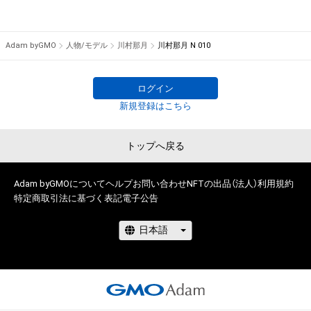
松竹映画  山田洋次監督 『男はつらいよ お帰り 寅さん』

【TV】

Adam byGMO
人物/モデル
川村那月
川村那月 N 010
2022  CBC  「夜のまちイチ」 

2021  フジテレビ系  「Yogibo presents RIZIN.30」

ログイン
【CM】

新規登録はこちら
サッポロビール株式会社  WEBCM「バリキング」

ロート製薬株式会社  「デ・オウ」 TVCM『電車編』 

トップへ戻る
【ラジオ】

TOKYO FM  リリー・フランキー「スナック ラジオ」

Adam byGMOについて
ヘルプ
お問い合わせ
NFTの出品（法人）
利用規約
特定商取引法に基づく表記
電子公告
ラジオNIKKEI「北野誠のトコトン投資やりまっせ。」

【AWARD】

日本レースクイーン大賞2019 グランプリ

2017 ミス・ユニバース・ジャパン東京大会準グランプリ

【OTHER】
