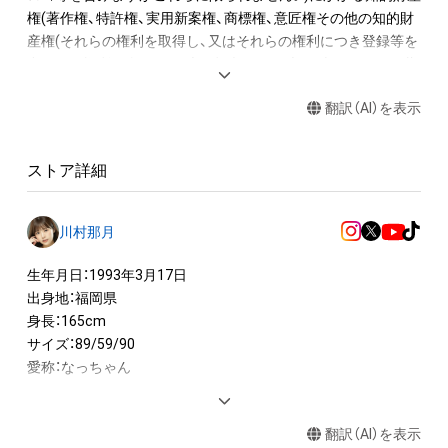
権(著作権、特許権、実用新案権、商標権、意匠権その他の知的財
産権(それらの権利を取得し、又はそれらの権利につき登録等を
出願する権利を含みます。)を意味します。)は、本アイテムの著
作権を有する方、著作隣接権の権利者またはその管理委託を受
翻訳（AI）を表示
けている者によって保護されています。そのため、本アイテム
を保有していたとしても、本アイテムに関する創作物にかかる
知的財産権を有することを意味しません。

ストア詳細
・本アイテムの著作権を有する方、著作隣接権の権利者またはそ
の管理委託を受けている者からの事前の同意なしに、上記の「本
アイテムの保有者が有する権利」の範囲を超えた行為、知的財産
川村那月
権を侵害するおそれのある行為(改変、公開、配布、逆コンパイ
ル、リバースエンジニアリングを含みますが、これに限定されま
生年月日：1993年3月17日

せん。)を行うことはできません。

出身地：福岡県

・本アイテムに関する創作物の利用については、公序良俗や法令
身長：165cm

に反する利用またはその恐れのある利用など、作成者が不適切
サイズ：89/59/90

愛称：なっちゃん

【映画】

翻訳（AI）を表示
Netflixオリジナル映画  園子温監督 『愛なき森で叫べ』　
