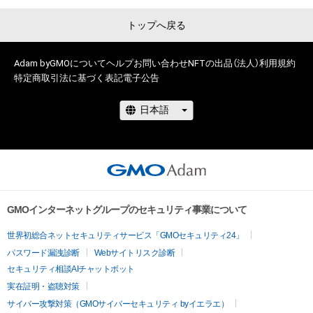
が出品する商品です。

トップへ戻る
・未成年の方は、保護者などの親権者・その他の法定代理人の同
意を得た上でご利用ください。

Adam byGMOについて
ヘルプ
お問い合わせ
NFTの出品（法人）
利用規約
特定商取引法に基づく表記
電子公告
・このNFTの知的財産権（著作権、特許権、実用新案権、商標権、意
匠権その他の知的財産権）は、日本テレビに帰属します。

・そのため、このNFTの購入者であっても以下のようなことはで
きません。

  　― このNFTの画像を私的使用の以外の目的で印刷すること、
このNFTの画像を

用いて別のNFTを発行することなど

　　― このNFTの画像を他の人に配布すること、転送すること
GMOインターネットグループのセキュリティ事業について
など

世界初総合ネットセキュリティサービス「GMOセキュリティ24」
　　― このNFTの画像を展示すること、書籍等に掲載すること、
ホームページやSNS・動画配信サイト等に掲載・配信することな
パスワード漏洩診断
Webサイトリスク診断
ど

セキュリティ相談AIチャットボット
　　― このNFTの画像を加工・改変することなど

実在証明・盗聴対策
　　― このNFTの画像を別の作品内で二次利用することなど

サイバー攻撃対策（GMOサイバーセキュリティ byイエラエ）