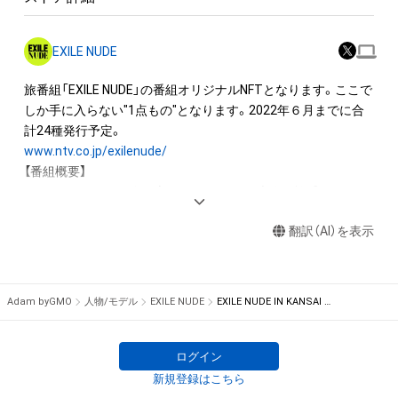
◆このNFTの購入者は以下のことが可能です。

・購入したNFTの画像を閲覧・ダウンロードすること

EXILE NUDE
　   ※画像の閲覧だけであれば購入者以外でも可能です。

・購入したNFTを二次販売（転売）すること

旅番組「EXILE NUDE」の番組オリジナルNFTとなります。ここで
※Adam byGMOまたは外部マーケットプレイス（販売サイト）で
しか手に入らない"1点もの"となります。2022年６月までに合
の

二次販売が可能です。

www.ntv.co.jp/exilenude/
※購入価格以上で二次販売できるかどうかは保証できません。

【番組概要】

・このNFTの保有者としてAdam byGMO上でユーザー名を表示
EXILEファミリーが身も心も"NUDE"になる大人の旅番組

すること

全国の酒造を渡り歩きオリジナル日本酒のプロデュースも行う
※購入すると、設定したユーザー名がオーナーとして自動で表
翻訳（AI）を表示
EXILE・橘ケンチが各地の名酒、絶品グルメを気の置けないLDH
示されます。

メンバーと堪能！

さらにサウナで"NUDE"となり男同士で語り合う

※この商品はNFTという性質上、現物の写真や、デジタルデータ
「日本を味わうちょっと贅沢な旅をあなたに…」
Adam byGMO
人物/モデル
EXILE NUDE
EXILE NUDE IN KANSAI No.17
入りのデバイスが自宅に届くといった商品ではございませんの
で、ご注意ください。

ログイン
◆このNFTに関する注意事項

新規登録はこちら
・このNFTは、株式会社LDH JAPANの許諾を受けて、日本テレビ