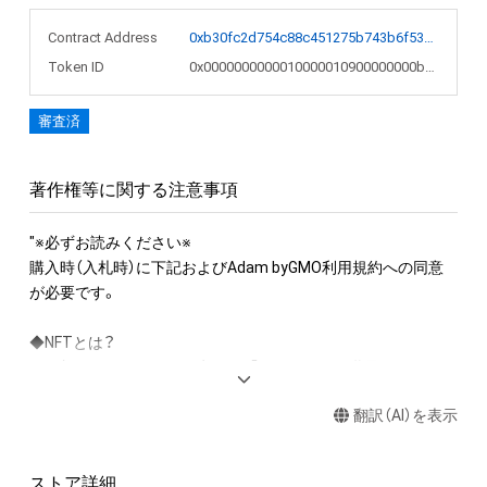
Contract Address
0xb30fc2d754c88c451275b743b6f530f19f643683
Token ID
0x0000000000010000010900000000b6d5
審査済
著作権等に関する注意事項
"※必ずお読みください※

購入時（入札時）に下記およびAdam byGMO利用規約への同意
が必要です。

◆NFTとは？

NFT（Non-Fungible Token）とは、「このデータは世界に１つだけ
のもので、この人が保有しています」という証明書のついたデジ
翻訳（AI）を表示
タルデータのことです。

購入者はデジタル技術を用いることで、「このNFTは私のもので
す」と証明することが可能です。

ストア詳細