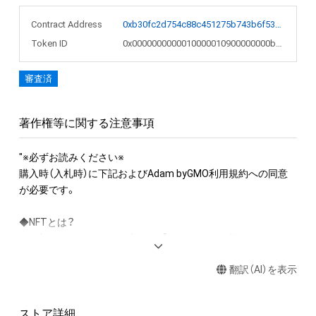
Contract Address
0xb30fc2d754c88c451275b743b6f530f19f643683
Token ID
0x0000000000010000010900000000b6d5
審査済
著作権等に関する注意事項
"※必ずお読みください※

購入時（入札時）に下記およびAdam byGMO利用規約への同意
が必要です。

◆NFTとは？

NFT（Non-Fungible Token）とは、「このデータは世界に１つだけ
のもので、この人が保有しています」という証明書のついたデジ
翻訳（AI）を表示
タルデータのことです。

購入者はデジタル技術を用いることで、「このNFTは私のもので
す」と証明することが可能です。

ストア詳細