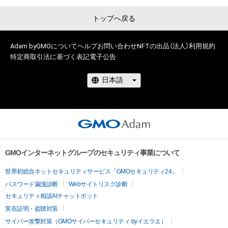
が出品する商品です。

トップへ戻る
・未成年の方は、保護者などの親権者・その他の法定代理人の同
意を得た上でご利用ください。

Adam byGMOについて
ヘルプ
お問い合わせ
NFTの出品（法人）
利用規約
特定商取引法に基づく表記
電子公告
・このNFTの知的財産権（著作権、特許権、実用新案権、商標権、意
匠権その他の知的財産権）は、日本テレビに帰属します。

・そのため、このNFTの購入者であっても以下のようなことはで
きません。

  　― このNFTの画像を私的使用の以外の目的で印刷すること、
このNFTの画像を

用いて別のNFTを発行することなど

　　― このNFTの画像を他の人に配布すること、転送すること
GMOインターネットグループのセキュリティ事業について
など

世界初総合ネットセキュリティサービス「GMOセキュリティ24」
　　― このNFTの画像を展示すること、書籍等に掲載すること、
ホームページやSNS・動画配信サイト等に掲載・配信することな
パスワード漏洩診断
Webサイトリスク診断
ど

セキュリティ相談AIチャットボット
　　― このNFTの画像を加工・改変することなど

実在証明・盗聴対策
　　― このNFTの画像を別の作品内で二次利用することなど

サイバー攻撃対策（GMOサイバーセキュリティ byイエラエ）