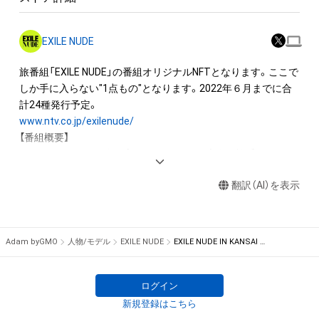
◆このNFTの購入者は以下のことが可能です。

・購入したNFTの画像を閲覧・ダウンロードすること

EXILE NUDE
　   ※画像の閲覧だけであれば購入者以外でも可能です。

・購入したNFTを二次販売（転売）すること

旅番組「EXILE NUDE」の番組オリジナルNFTとなります。ここで
※Adam byGMOまたは外部マーケットプレイス（販売サイト）で
しか手に入らない"1点もの"となります。2022年６月までに合
の

二次販売が可能です。

www.ntv.co.jp/exilenude/
※購入価格以上で二次販売できるかどうかは保証できません。

【番組概要】

・このNFTの保有者としてAdam byGMO上でユーザー名を表示
EXILEファミリーが身も心も"NUDE"になる大人の旅番組

すること

全国の酒造を渡り歩きオリジナル日本酒のプロデュースも行う
※購入すると、設定したユーザー名がオーナーとして自動で表
翻訳（AI）を表示
EXILE・橘ケンチが各地の名酒、絶品グルメを気の置けないLDH
示されます。

メンバーと堪能！

さらにサウナで"NUDE"となり男同士で語り合う

※この商品はNFTという性質上、現物の写真や、デジタルデータ
「日本を味わうちょっと贅沢な旅をあなたに…」
Adam byGMO
人物/モデル
EXILE NUDE
EXILE NUDE IN KANSAI No.17
入りのデバイスが自宅に届くといった商品ではございませんの
で、ご注意ください。

ログイン
◆このNFTに関する注意事項

新規登録はこちら
・このNFTは、株式会社LDH JAPANの許諾を受けて、日本テレビ