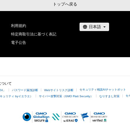
トップへ戻る
利用規約
特定商取引法に基づく表記
電子公告
について
セキュリティ相談AIチャットボット
24」
パスワード漏洩診断
Webサイトリスク診断
セ
キュリティ byイエラエ）
サイバー攻撃対策（GMO Flatt Security）
なりすまし対策