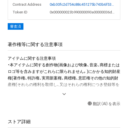
Contract Address
0xb30fc2d754c88c451275b743b6f530f19f643683
Token ID
0x000000023b990000093a00000036d8ac
審査済
著作権等に関する注意事項
アイテムに関する注意事項

・本アイテムに関する創作物(画像および映像、音楽、商標または
ロゴ等を含みますがこれらに限られません。)にかかる知的財産
権(著作権、特許権、実用新案権、商標権、意匠権その他の知的財
産権(それらの権利を取得し、又はそれらの権利につき登録等を
出願する権利を含みます。)を意味します。)は、本アイテムの著
作権を有する方、著作隣接権の権利者またはその管理委託を受
翻訳（AI）を表示
けている者によって保護されています。そのため、本アイテム
を保有していたとしても、本アイテムに関する創作物にかかる
知的財産権を有することを意味しません。

ストア詳細
・本アイテムの著作権を有する方、著作隣接権の権利者またはそ