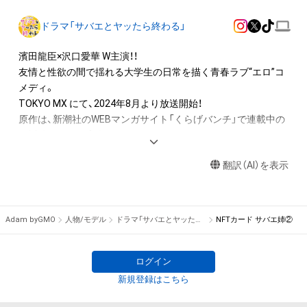
の管理委託を受けている者からの事前の同意なしに、上記の「本
アイテムの保有者が有する権利」の範囲を超えた行為、知的財産
ドラマ「サバエとヤッたら終わる」
権を侵害するおそれのある行為(改変、公開、配布、逆コンパイ
ル、リバースエンジニアリングを含みますが、これに限定されま
濱田龍臣×沢口愛華 W主演！！

せん。)を行うことはできません。

友情と性欲の間で揺れる大学生の日常を描く青春ラブ“エロ”コ
・本アイテムに関する創作物の利用については、公序良俗や法令
メディ。

に反する利用またはその恐れのある利用など、作成者が不適切
TOKYO MX にて、2024年8月より放送開始！

であると判断した場合、利用をお断りさせていただきます。

原作は、新潮社のWEBマンガサイト「くらげバンチ」で連載中の
・本アイテムの購入、売却および利用に関して、購入者、売却者、
早坂啓吾による大人気オリジナルコミック。
保有者、その他第三者が損害を被った場合、その損害がいかなる
原因で発生したものであっても、本アイテムの著作権を有する
翻訳（AI）を表示
方、著作隣接権の権利者またはその管理委託を受けている者は、
何らの法的責任も負わないものとします。
Adam byGMO
人物/モデル
ドラマ「サバエとヤッたら終わる」
NFTカード サバエ姉②
ログイン
新規登録はこちら