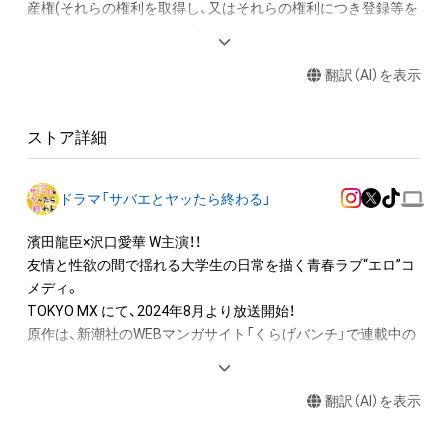
産権(それらの権利を取得し、又はそれらの権利につき登録等を
出願する権利を含みます。)を意味します。)は、本アイテムの著
作権を有する方、著作隣接権の権利者またはその管理委託を受
翻訳（AI）を表示
けている者によって保護されています。そのため、本アイテム
を保有していたとしても、本アイテムに関する創作物にかかる
知的財産権を有することを意味しません。

ストア詳細
・本アイテムの著作権を有する方、著作隣接権の権利者またはそ
の管理委託を受けている者からの事前の同意なしに、上記の「本
アイテムの保有者が有する権利」の範囲を超えた行為、知的財産
ドラマ「サバエとヤッたら終わる」
権を侵害するおそれのある行為(改変、公開、配布、逆コンパイ
ル、リバースエンジニアリングを含みますが、これに限定されま
濱田龍臣×沢口愛華 W主演！！

せん。)を行うことはできません。

友情と性欲の間で揺れる大学生の日常を描く青春ラブ“エロ”コ
・本アイテムに関する創作物の利用については、公序良俗や法令
メディ。

に反する利用またはその恐れのある利用など、作成者が不適切
TOKYO MX にて、2024年8月より放送開始！

であると判断した場合、利用をお断りさせていただきます。

原作は、新潮社のWEBマンガサイト「くらげバンチ」で連載中の
・本アイテムの購入、売却および利用に関して、購入者、売却者、
早坂啓吾による大人気オリジナルコミック。
保有者、その他第三者が損害を被った場合、その損害がいかなる
原因で発生したものであっても、本アイテムの著作権を有する
翻訳（AI）を表示
方、著作隣接権の権利者またはその管理委託を受けている者は、
何らの法的責任も負わないものとします。