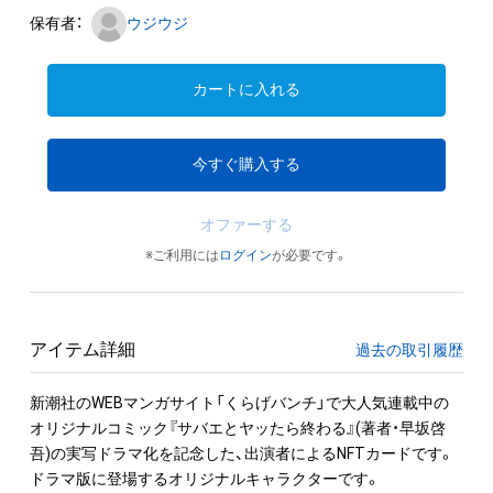
保有者：
ウジウジ
カートに入れる
今すぐ購入する
オファーする
※ご利用には
ログイン
が必要です。
アイテム詳細
過去の取引履歴
新潮社のWEBマンガサイト「くらげバンチ」で大人気連載中の
オリジナルコミック『サバエとヤッたら終わる』(著者・早坂啓
吾)の実写ドラマ化を記念した、出演者によるNFTカードです。

ドラマ版に登場するオリジナルキャラクターです。
