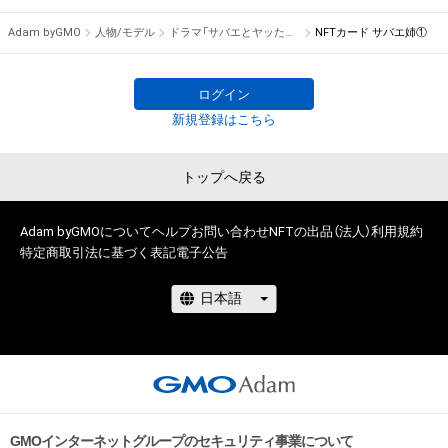
Adam byGMO
人物/モデル
ドラマ「サバエとヤッたら終わる」
NFTカード サバエ姉①
ログイン
新規登録はこちら
トップへ戻る
Adam byGMOについて
ヘルプ
お問い合わせ
NFTの出品（法人）
利用規約
特定商取引法に基づく表記
電子公告
GMOインターネットグループのセキュリティ事業について