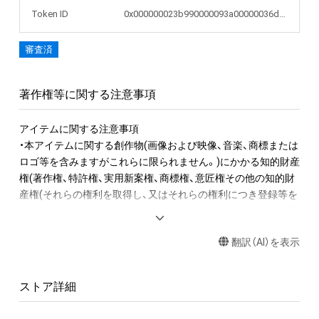
Token ID
0x000000023b990000093a00000036d7e0
審査済
著作権等に関する注意事項
アイテムに関する注意事項

・本アイテムに関する創作物(画像および映像、音楽、商標または
ロゴ等を含みますがこれらに限られません。)にかかる知的財産
権(著作権、特許権、実用新案権、商標権、意匠権その他の知的財
産権(それらの権利を取得し、又はそれらの権利につき登録等を
出願する権利を含みます。)を意味します。)は、本アイテムの著
作権を有する方、著作隣接権の権利者またはその管理委託を受
翻訳（AI）を表示
けている者によって保護されています。そのため、本アイテム
を保有していたとしても、本アイテムに関する創作物にかかる
知的財産権を有することを意味しません。

ストア詳細
・本アイテムの著作権を有する方、著作隣接権の権利者またはそ
の管理委託を受けている者からの事前の同意なしに、上記の「本