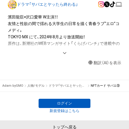
アイテムの保有者が有する権利」の範囲を超えた行為、知的財産
ドラマ「サバエとヤッたら終わる」
権を侵害するおそれのある行為(改変、公開、配布、逆コンパイ
ル、リバースエンジニアリングを含みますが、これに限定されま
濱田龍臣×沢口愛華 W主演！！

せん。)を行うことはできません。

友情と性欲の間で揺れる大学生の日常を描く青春ラブ“エロ”コ
・本アイテムに関する創作物の利用については、公序良俗や法令
メディ。

に反する利用またはその恐れのある利用など、作成者が不適切
TOKYO MX にて、2024年8月より放送開始！

であると判断した場合、利用をお断りさせていただきます。

原作は、新潮社のWEBマンガサイト「くらげバンチ」で連載中の
・本アイテムの購入、売却および利用に関して、購入者、売却者、
早坂啓吾による大人気オリジナルコミック。
保有者、その他第三者が損害を被った場合、その損害がいかなる
原因で発生したものであっても、本アイテムの著作権を有する
翻訳（AI）を表示
方、著作隣接権の権利者またはその管理委託を受けている者は、
何らの法的責任も負わないものとします。
Adam byGMO
人物/モデル
ドラマ「サバエとヤッたら終わる」
NFTカード サバエ⑨
ログイン
新規登録はこちら
トップへ戻る