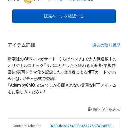
販売ページを確認する
アイテム詳細
過去の取引履歴
新潮社のWEBマンガサイト「くらげバンチ」で大人気連載中の
オリジナルコミック『サバエとヤッたら終わる』(著者・早坂啓
吾)の実写ドラマ化を記念した、出演者によるNFTカードです。

今回は、ガチャ形式で登場！

「Adam byGMO」のみでしか公開されない貴重なNFTアイテム
をお楽しみください！
翻訳（AI）を表示
Contract Address
0xb30fc2d754c88c451275b743b6f530f19f643683