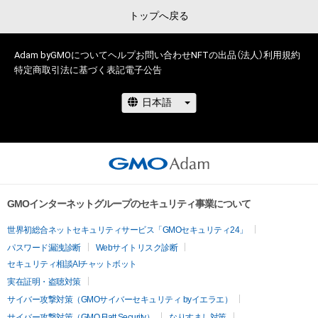
トップへ戻る
Adam byGMOについて
ヘルプ
お問い合わせ
NFTの出品（法人）
利用規約
特定商取引法に基づく表記
電子公告
GMOインターネットグループのセキュリティ事業について
世界初総合ネットセキュリティサービス「GMOセキュリティ24」
パスワード漏洩診断
Webサイトリスク診断
セキュリティ相談AIチャットボット
実在証明・盗聴対策
サイバー攻撃対策（GMOサイバーセキュリティ byイエラエ）
サイバー攻撃対策（GMO Flatt Security）
なりすまし対策