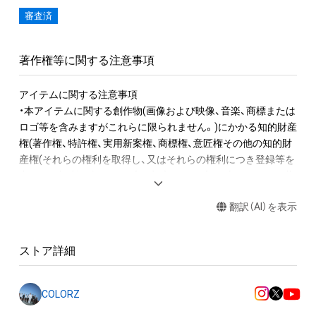
審査済
著作権等に関する注意事項
アイテムに関する注意事項

・本アイテムに関する創作物(画像および映像、音楽、商標または
ロゴ等を含みますがこれらに限られません。)にかかる知的財産
権(著作権、特許権、実用新案権、商標権、意匠権その他の知的財
産権(それらの権利を取得し、又はそれらの権利につき登録等を
出願する権利を含みます。)を意味します。)は、本アイテムの著
作権を有する方、著作隣接権の権利者またはその管理委託を受
翻訳（AI）を表示
けている者によって保護されています。そのため、本アイテム
を保有していたとしても、本アイテムに関する創作物にかかる
知的財産権を有することを意味しません。

ストア詳細
・本アイテムの著作権を有する方、著作隣接権の権利者またはそ
の管理委託を受けている者からの事前の同意なしに、上記の「本
アイテムの保有者が有する権利」の範囲を超えた行為、知的財産
COLORZ
権を侵害するおそれのある行為(改変、公開、配布、逆コンパイ