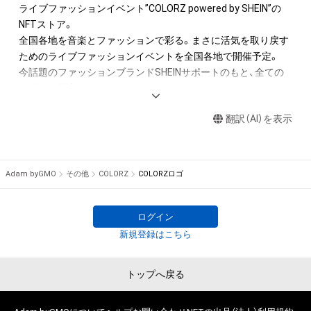
ル、リバースエンジニアリングを含みますが、これに限定されま
ライブファッションイベント”COLORZ powered by SHEIN”の
せん。)を行うことはできません。

NFTストア。

・本アイテムに関する創作物の利用については、公序良俗や法令
全国各地を音楽とファッションで彩る。まさに活気を取り戻す
に反する利用またはその恐れのある利用など、作成者が不適切
ためのライブファッションイベントを全国各地で開催予定。

であると判断した場合、利用をお断りさせていただきます。

今話題のファッションブランドSHEINサポートのもと、全ての
・本アイテムの購入、売却および利用に関して、購入者、売却者、
会場に色指定のドレスコードあり。

保有者、その他第三者が損害を被った場合、その損害がいかなる
初日の新潟は白、続いて名古屋は黄色、広島は青、大阪は緑、福
原因で発生したものであっても、本アイテムの著作権を有する
翻訳（AI）を表示
岡は黒、そして東京羽田は赤。

方、著作隣接権の権利者またはその管理委託を受けている者は、
それぞれの色で会場を一緒に染め、色を紡いでいこう！そしてみ
何らの法的責任も負わないものとします。

んなで、夏を取り返しに行こう！
Adam byGMO
その他
COLORZ
COLORZロゴ
このアイテムに関するお問い合わせ先

株式会社PETERPAN SYNDROME

yk@kureiyuki.com
ログイン
新規登録はこちら
トップへ戻る