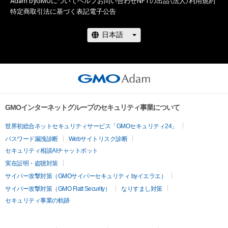
Adam byGMOについて
ヘルプ
お問い合わせ
NFTの出品（法人）
利用規約
特定商取引法に基づく表記
電子公告
GMOインターネットグループのセキュリティ事業について
世界初総合ネットセキュリティサービス「GMOセキュリティ24」
パスワード漏洩診断
Webサイトリスク診断
セキュリティ相談AIチャットボット
実在証明・盗聴対策
サイバー攻撃対策（GMOサイバーセキュリティ byイエラエ）
サイバー攻撃対策（GMO Flatt Security）
なりすまし対策
セキュリティ事業の軌跡