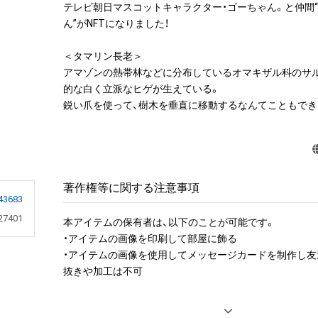
テレビ朝日マスコットキャラクター・ゴーちゃん。と仲間
ん”がNFTになりました！

＜タマリン長老＞

アマゾンの熱帯林などに分布しているオマキザル科のサ
的な白く立派なヒゲが生えている。

鋭い爪を使って、樹木を垂直に移動するなんてこともでき
著作権等に関する注意事項
43683
27401
本アイテムの保有者は、以下のことが可能です。

・アイテムの画像を印刷して部屋に飾る

・アイテムの画像を使用してメッセージカードを制作し友
抜きや加工は不可

アイテムに関する注意事項
