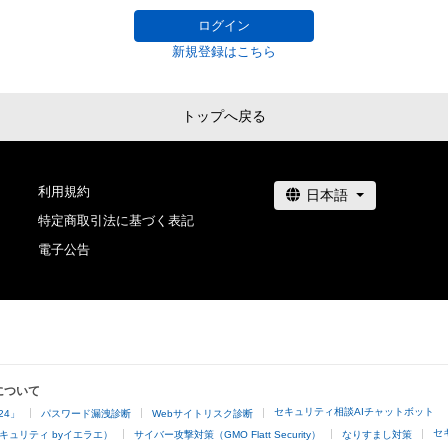
ログイン
新規登録はこちら
www.instagram.com/gochan_v/
トップへ戻る
www.tv-asahi.co.jp/go-chan/
www.tv-asahi.co.jp/go-chan/character/index.html#frie
利用規約
特定商取引法に基づく表記
電子公告
について
セキュリティ相談AIチャットボット
24」
パスワード漏洩診断
Webサイトリスク診断
セ
キュリティ byイエラエ）
サイバー攻撃対策（GMO Flatt Security）
なりすまし対策