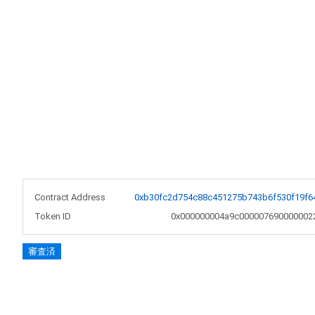
Contract Address
0xb30fc2d754c88c451275b743b6f530f19f6
Token ID
0x000000004a9c000007690000002
審査済