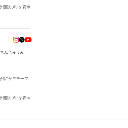
またはロゴ等を含
翻訳（AI）を表示
作権、特許権、実
利を取得し、又は
意味します。)
またはその管理委
本アイテムを保
る知的財産権を有
“ちんじゅうみ
たはその管理委託
テムの保有者が有
それのある行為
ングを含みますが、
珍獣”がモチーフ
や法令に反する利
と判断した場合、
翻訳（AI）を表示