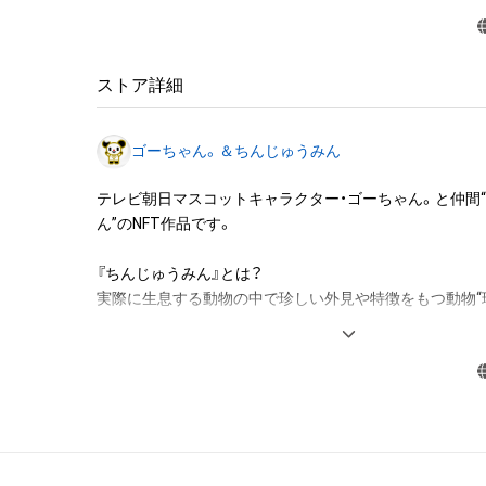
・本アイテムに関する創作物(画像および映像、音楽、商標
みますがこれらに限られません。)にかかる知的財産権(著
用新案権、商標権、意匠権その他の知的財産権(それらの権
それらの権利につき登録等を出願する権利を含みます。)を
ストア詳細
は、本アイテムの著作権を有する方、著作隣接権の権利者
託を受けている者によって保護されています。そのため、
ゴーちゃん。＆ちんじゅうみん
有していたとしても、本アイテムに関する創作物にかか
することを意味しません。

テレビ朝日マスコットキャラクター・ゴーちゃん。と仲間
・本アイテムの著作権を有する方、著作隣接権の権利者ま
ん”のNFT作品です。

を受けている者からの事前の同意なしに、上記の「本アイ
する権利」の範囲を超えた行為、知的財産権を侵害するお
『ちんじゅうみん』とは？

(改変、公開、配布、逆コンパイル、リバースエンジニアリ
実際に生息する動物の中で珍しい外見や特徴をもつ動物“
これに限定されません。)を行うことはできません。

となったキャラクター。

・本アイテムに関する創作物の利用については、公序良俗
用またはその恐れのある利用など、作成者が不適切である
利用をお断りさせていただきます。

twitter.com/gochan_v
このアイテムに関するお問い合わせ先

株式会社テレビ朝日　西脇由希子

www.youtube.com/@Gochan5
yukiko_nishiwaki@tv-asahi.co.jp