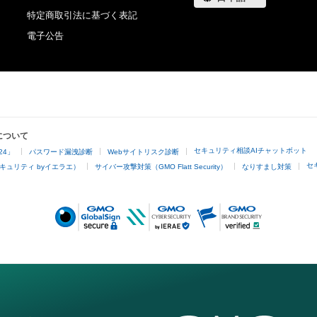
特定商取引法に基づく表記
電子公告
について
セキュリティ相談AIチャットボット
24」
パスワード漏洩診断
Webサイトリスク診断
セ
キュリティ byイエラエ）
サイバー攻撃対策（GMO Flatt Security）
なりすまし対策