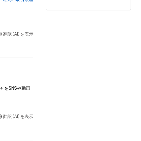
翻訳（AI）を表示
ャをSNSや動画
達に送る

翻訳（AI）を表示
またはロゴ等を含
作権、特許権、実