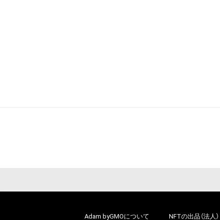
Adam byGMOについて
NFTの出品（法人）