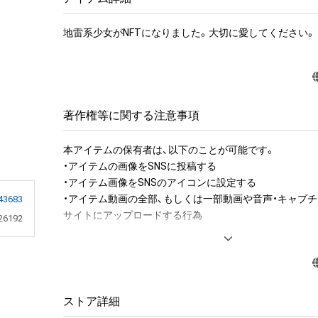
地雷系少女がNFTになりました。大切に愛してください。
著作権等に関する注意事項
本アイテムの保有者は、以下のことが可能です。

・アイテムの画像をSNSに投稿する

・アイテム画像をSNSのアイコンに設定する

・アイテム動画の全部、もしくは一部動画や音声・キャプチ
43683
サイトにアップロードする行為

26192
・アイテムの画像を印刷して部屋に飾る

・アイテムの画像を使用してメッセージカードを制作し友
アイテムに関する注意事項

・本アイテムに関する創作物(画像および映像、音楽、商標
ストア詳細
みますがこれらに限られません。)にかかる知的財産権(著