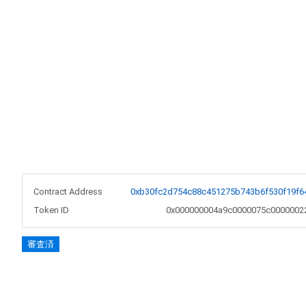
Contract Address
0xb30fc2d754c88c451275b743b6f530f19f6
Token ID
0x000000004a9c0000075c0000002
審査済