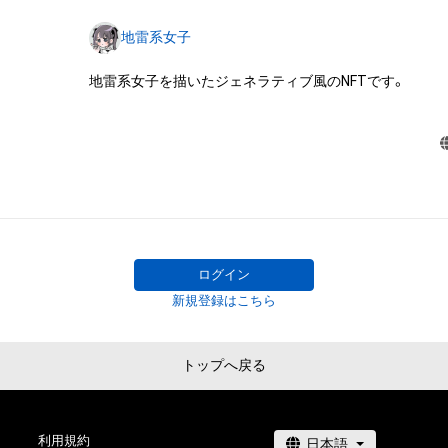
用新案権、商標権、意匠権その他の知的財産権(それらの権
地雷系女子
それらの権利につき登録等を出願する権利を含みます。)を
は、本アイテムの著作権を有する方、著作隣接権の権利者
地雷系女子を描いたジェネラティブ風のNFTです。
託を受けている者によって保護されています。そのため、
有していたとしても、本アイテムに関する創作物にかか
することを意味しません。

・本アイテムの著作権を有する方、著作隣接権の権利者ま
を受けている者からの事前の同意なしに、上記の「本アイ
する権利」の範囲を超えた行為、知的財産権を侵害するお
(改変、公開、配布、逆コンパイル、リバースエンジニアリ
これに限定されません。)を行うことはできません。

・本アイテムに関する創作物の利用については、公序良俗
ログイン
用またはその恐れのある利用など、作成者が不適切である
新規登録はこちら
利用をお断りさせていただきます。

このアイテムに関するお問い合わせ先

トップへ戻る
株式会社パンダビジョン

info@panda-vision.co.jp
利用規約