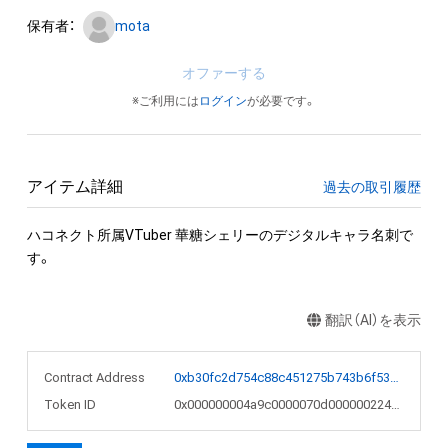
保有者：
mota
オファーする
※ご利用には
ログイン
が必要です。
アイテム詳細
過去の取引履歴
ハコネクト所属VTuber 華糖シェリーのデジタルキャラ名刺で
す。
翻訳（AI）を表示
Contract Address
0xb30fc2d754c88c451275b743b6f530f19f643683
Token ID
0x000000004a9c0000070d000000224e48