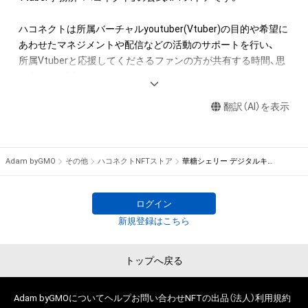
・本アイテムの著作権を有する方、著作隣接権の権利者またはそ
の管理委託を受けている者からの事前の同意なしに、上記の「本
ハコネクトは所属バーチャルyoutuber(Vtuber)の目的や希望に
アイテムの保有者が有する権利」の範囲を超えた行為、知的財産
あわせたマネジメントや配信などの活動のサポートを行い、

権を侵害するおそれのある行為(改変、公開、配布、逆コンパイ
所属Vtuberと応援してくださるファンの方が共有する時間、思
ル、リバースエンジニアリングを含みますが、これに限定されま
い出、絆を大切にします。

せん。)を行うことはできません。

・本アイテムに関する創作物の利用については、公序良俗や法令
翻訳（AI）を表示
詳しくは公式サイトにてご確認ください。

に反する利用またはその恐れのある利用など、作成者が不適切
であると判断した場合、利用をお断りさせていただきます。

haconect.com/
Adam byGMO
その他
ハコネクトNFTストア
華糖シェリー デジタルキャラ名刺
このアイテムに関するお問い合わせ先

haconect.com/contact/
twitter.com/haconect
ログイン
新規登録はこちら
トップへ戻る
Adam byGMOについて
ヘルプ
お問い合わせ
NFTの出品（法人）
利用規約