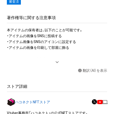
審査済
著作権等に関する注意事項
本アイテムの保有者は、以下のことが可能です。

・アイテムの画像をSNSに投稿する

・アイテム画像をSNSのアイコンに設定する

・アイテムの画像を印刷して部屋に飾る

アイテムに関する注意事項

・本アイテムに関する創作物(画像および映像、音楽、商標または
翻訳（AI）を表示
ロゴ等を含みますがこれらに限られません。)にかかる知的財産
権(著作権、特許権、実用新案権、商標権、意匠権その他の知的財
産権(それらの権利を取得し、又はそれらの権利につき登録等を
ストア詳細
出願する権利を含みます。)を意味します。)は、本アイテムの著
作権を有する方、著作隣接権の権利者またはその管理委託を受
けている者によって保護されています。そのため、本アイテム
ハコネクトNFTストア
を保有していたとしても、本アイテムに関する創作物にかかる
知的財産権を有することを意味しません。

Vtuber事務所「ハコネクト」の公式NFTストアです。
