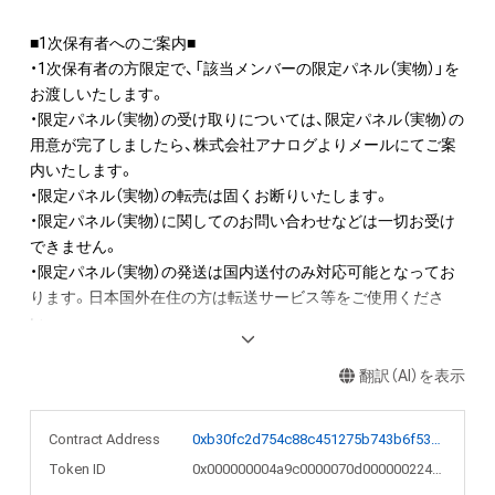
■1次保有者へのご案内■

・1次保有者の方限定で、「該当メンバーの限定パネル（実物）」を
お渡しいたします。

・限定パネル（実物）の受け取りについては、限定パネル（実物）の
用意が完了しましたら、株式会社アナログよりメールにてご案
内いたします。

・限定パネル（実物）の転売は固くお断りいたします。

・限定パネル（実物）に関してのお問い合わせなどは一切お受け
できません。

・限定パネル（実物）の発送は国内送付のみ対応可能となってお
ります。日本国外在住の方は転送サービス等をご使用くださ
い。

■ご案内方法■

翻訳（AI）を表示
・上記保有者へメールさせていただく場合は、GMOアダム株式
会社より「Adam byGMO」のアカウントに登録されたメールア
Contract Address
0xb30fc2d754c88c451275b743b6f530f19f643683
ドレスの提供を受け、株式会社アナログよりお送りいたしま
Token ID
0x000000004a9c0000070d0000002242d5
す。
