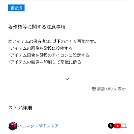
・保有者のメールアドレスは、株式会社アナログ
審査済
(
haconect.com/privacy)
が定めるプライバシーポリシーに則
り、厳重に管理いたします。
著作権等に関する注意事項
本アイテムの保有者は、以下のことが可能です。

・アイテムの画像をSNSに投稿する

・アイテム画像をSNSのアイコンに設定する

・アイテムの画像を印刷して部屋に飾る

アイテムに関する注意事項

・本アイテムに関する創作物(画像および映像、音楽、商標または
翻訳（AI）を表示
ロゴ等を含みますがこれらに限られません。)にかかる知的財産
権(著作権、特許権、実用新案権、商標権、意匠権その他の知的財
産権(それらの権利を取得し、又はそれらの権利につき登録等を
ストア詳細
出願する権利を含みます。)を意味します。)は、本アイテムの著
作権を有する方、著作隣接権の権利者またはその管理委託を受
けている者によって保護されています。そのため、本アイテム
ハコネクトNFTストア
を保有していたとしても、本アイテムに関する創作物にかかる