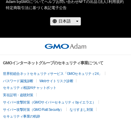
Adam byGMOについて
ヘルプ
お問い合わせ
NFTの出品（法人）
利用規約
特定商取引法に基づく表記
電子公告
GMOインターネットグループのセキュリティ事業について
世界初総合ネットセキュリティサービス「GMOセキュリティ24」
パスワード漏洩診断
Webサイトリスク診断
セキュリティ相談AIチャットボット
実在証明・盗聴対策
サイバー攻撃対策（GMOサイバーセキュリティ byイエラエ）
サイバー攻撃対策（GMO Flatt Security）
なりすまし対策
セキュリティ事業の軌跡