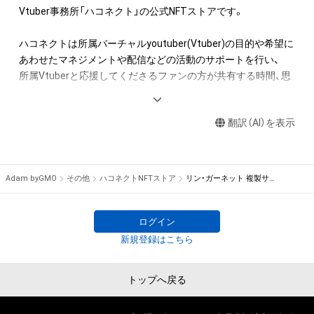
知的財産権を有することを意味しません。

Vtuber事務所「ハコネクト」の公式NFTストアです。

・本アイテムの著作権を有する方、著作隣接権の権利者またはそ
の管理委託を受けている者からの事前の同意なしに、上記の「本
ハコネクトは所属バーチャルyoutuber(Vtuber)の目的や希望に
アイテムの保有者が有する権利」の範囲を超えた行為、知的財産
あわせたマネジメントや配信などの活動のサポートを行い、

権を侵害するおそれのある行為(改変、公開、配布、逆コンパイ
所属Vtuberと応援してくださるファンの方が共有する時間、思
ル、リバースエンジニアリングを含みますが、これに限定されま
い出、絆を大切にします。

せん。)を行うことはできません。

・本アイテムに関する創作物の利用については、公序良俗や法令
翻訳（AI）を表示
詳しくは公式サイトにてご確認ください。

に反する利用またはその恐れのある利用など、作成者が不適切
であると判断した場合、利用をお断りさせていただきます。

haconect.com/
Adam byGMO
その他
ハコネクトNFTストア
リン・ガーネット 複製サイン入りデジタルキャラ名刺【初回限定・限定パネル付き】
このアイテムに関するお問い合わせ先

haconect.com/contact/
twitter.com/haconect
ログイン
新規登録はこちら
トップへ戻る