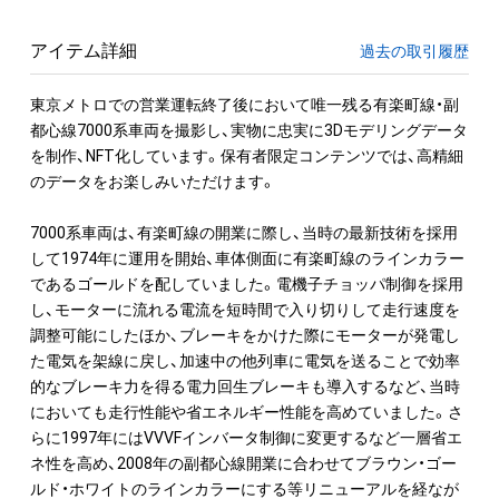
アイテム詳細
過去の取引履歴
東京メトロでの営業運転終了後において唯一残る有楽町線・副
都心線7000系車両を撮影し、実物に忠実に3Dモデリングデータ
を制作、NFT化しています。保有者限定コンテンツでは、高精細
のデータをお楽しみいただけます。

7000系車両は、有楽町線の開業に際し、当時の最新技術を採用
して1974年に運用を開始、車体側面に有楽町線のラインカラー
であるゴールドを配していました。電機子チョッパ制御を採用
し、モーターに流れる電流を短時間で入り切りして走行速度を
調整可能にしたほか、ブレーキをかけた際にモーターが発電し
た電気を架線に戻し、加速中の他列車に電気を送ることで効率
的なブレーキ力を得る電力回生ブレーキも導入するなど、当時
においても走行性能や省エネルギー性能を高めていました。さ
らに1997年にはVVVFインバータ制御に変更するなど一層省エ
ネ性を高め、2008年の副都心線開業に合わせてブラウン・ゴー
ルド・ホワイトのラインカラーにする等リニューアルを経なが