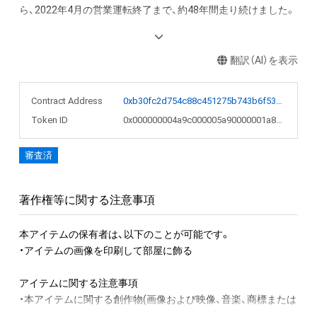
ら、2022年4月の営業運転終了まで、約48年間走り続けました。

7000系営団地下鉄バージョンのNFTは、東京メトロに唯一残る
7000系車両を撮影して3Dモデリングデータを制作したうえで、
翻訳（AI）を表示
営団地下鉄での営業運転開始時におけるSマークや車体側面ラ
イン等を再現しております。細部においては、営団地下鉄時代
Contract Address
0xb30fc2d754c88c451275b743b6f530f19f643683
と異なる点がございますので、予めご了承ください。

Token ID
0x000000004a9c000005a90000001a8727
3Dモデリングデータ制作時の状況等は、東京メトロ公式
審査済
YouTubeでもご確認いただけます。
www.youtube.com/@TokyoMetroOfficial/
著作権等に関する注意事項
・ご注意

お使いのPCのスペックや閲覧ソフトにより、3Dデータの色見等
本アイテムの保有者は、以下のことが可能です。

が異なります。
・アイテムの画像を印刷して部屋に飾る

アイテムに関する注意事項

・本アイテムに関する創作物(画像および映像、音楽、商標または
ロゴ等を含みますがこれらに限られません。)にかかる知的財産