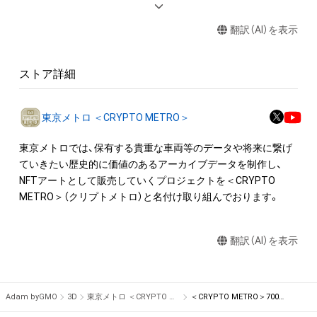
権(著作権、特許権、実用新案権、商標権、意匠権その他の知的財
翻訳（AI）を表示
産権(それらの権利を取得し、又はそれらの権利につき登録等を
出願する権利を含みます。)を意味します。)は、本アイテムの著
作権を有する方、著作隣接権の権利者またはその管理委託を受
ストア詳細
けている者によって保護されています。そのため、本アイテム
を保有していたとしても、本アイテムに関する創作物にかかる
知的財産権を有することを意味しません。

東京メトロ ＜CRYPTO METRO＞
・本アイテムの著作権を有する方、著作隣接権の権利者またはそ
の管理委託を受けている者からの事前の同意なしに、上記の「本
東京メトロでは、保有する貴重な車両等のデータや将来に繋げ
アイテムの保有者が有する権利」の範囲を超えた行為、知的財産
ていきたい歴史的に価値のあるアーカイブデータを制作し、
権を侵害するおそれのある行為(改変、公開、配布、逆コンパイ
NFTアートとして販売していくプロジェクトを＜CRYPTO 
ル、リバースエンジニアリングを含みますが、これに限定されま
METRO＞（クリプトメトロ）と名付け取り組んでおります。
せん。)を行うことはできません。

・本アイテムに関する創作物の利用については、公序良俗や法令
翻訳（AI）を表示
に反する利用またはその恐れのある利用など、作成者が不適切
であると判断した場合、利用をお断りさせていただきます。

このアイテムに関するお問い合わせ先

Adam byGMO
3D
東京メトロ ＜CRYPTO METRO＞
＜CRYPTO METRO＞7000系引退記念3DモデリングNFT 営団地下鉄ver
東京メトロお客様センター 
