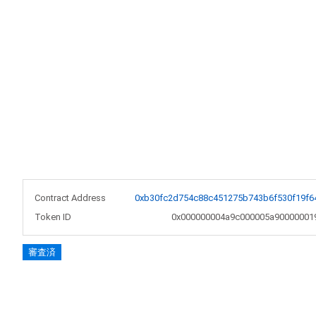
Contract Address
0xb30fc2d754c88c451275b743b6f530f19f6
Token ID
0x000000004a9c000005a90000001
審査済