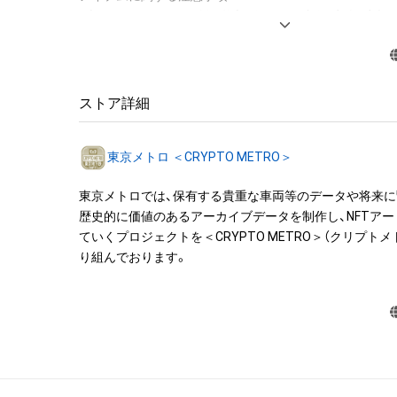
・本アイテムに関する創作物(画像および映像、音楽、商標
みますがこれらに限られません。)にかかる知的財産権(著
用新案権、商標権、意匠権その他の知的財産権(それらの権
それらの権利につき登録等を出願する権利を含みます。)を
は、本アイテムの著作権を有する方、著作隣接権の権利者
ストア詳細
託を受けている者によって保護されています。そのため、
有していたとしても、本アイテムに関する創作物にかか
東京メトロ ＜CRYPTO METRO＞
することを意味しません。

・本アイテムの著作権を有する方、著作隣接権の権利者ま
東京メトロでは、保有する貴重な車両等のデータや将来
を受けている者からの事前の同意なしに、上記の「本アイ
歴史的に価値のあるアーカイブデータを制作し、NFTア
する権利」の範囲を超えた行為、知的財産権を侵害するお
ていくプロジェクトを＜CRYPTO METRO＞（クリプト
(改変、公開、配布、逆コンパイル、リバースエンジニアリ
り組んでおります。
これに限定されません。)を行うことはできません。

・本アイテムに関する創作物の利用については、公序良俗
用またはその恐れのある利用など、作成者が不適切である
利用をお断りさせていただきます。

このアイテムに関するお問い合わせ先

東京メトロお客様センター
