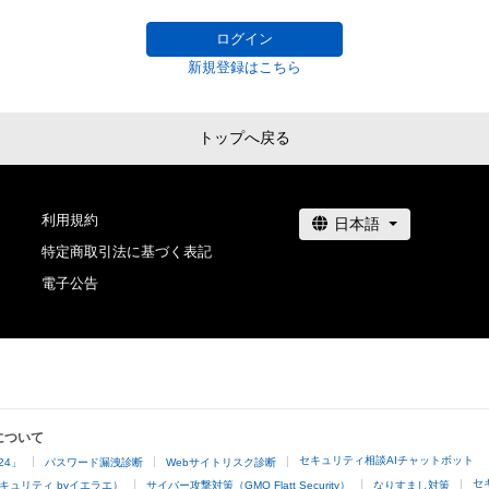
TEL:0120-104106 （9:00～17:00 年中無休）
ログイン
新規登録はこちら
トップへ戻る
利用規約
特定商取引法に基づく表記
電子公告
について
セキュリティ相談AIチャットボット
24」
パスワード漏洩診断
Webサイトリスク診断
セ
キュリティ byイエラエ）
サイバー攻撃対策（GMO Flatt Security）
なりすまし対策