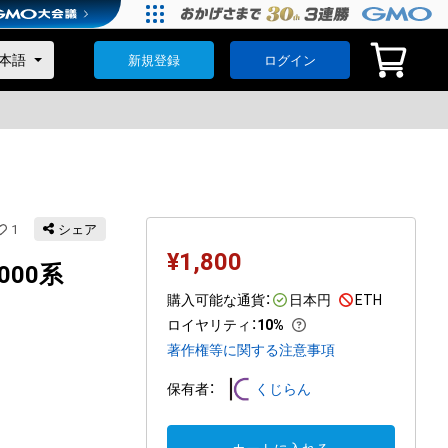
新規登録
ログイン
1
シェア
¥
1,800
000系
購入可能な通貨：
日本円
ETH
ロイヤリティ
：
10%
著作権等に関する注意事項
保有者：
くじらん