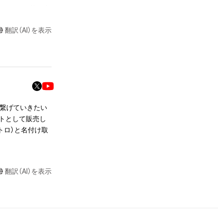
またはロゴ等を含
作権、特許権、実
翻訳（AI）を表示
利を取得し、又は
意味します。)
またはその管理委
本アイテムを保
る知的財産権を有
たはその管理委託
に繋げていきたい
テムの保有者が有
ートとして販売し
それのある行為
メトロ）と名付け取
ングを含みますが、
や法令に反する利
と判断した場合、
翻訳（AI）を表示