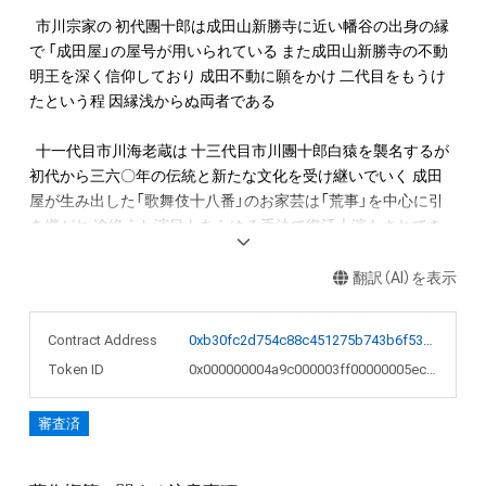
  市川宗家の 初代團十郎は成田山新勝寺に近い幡谷の出身の縁
で 「成田屋」の屋号が用いられている また成田山新勝寺の不動
明王を深く信仰しており 成田不動に願をかけ 二代目をもうけ
たという程 因縁浅からぬ両者である

  十一代目市川海老蔵は 十三代目市川團十郎白猿を襲名するが 
初代から三六〇年の伝統と新たな文化を受け継いでいく 成田
屋が生み出した「歌舞伎十八番」のお家芸は「荒事」を中心に引
き継がれ 途絶えた演目もあらゆる手法で復活上演もされてき
た

翻訳（AI）を表示
  また宗家だけに許された慣わしとして「にらみ」がある 襲名な
どの口上に於いて欠かせないもので 江戸時代には團十郎のに
Contract Address
0xb30fc2d754c88c451275b743b6f530f19f643683
らみは邪気を祓い 瘧おこりを治すといわれており 團十郎の眼
Token ID
0x000000004a9c000003ff00000005eca7
力で一年間の無病息災を約束するのである

審査済
  このねぶたは 不動明王の分身といわれる歌舞伎十八番の内
「勧進帳」の武蔵坊弁慶が不動明王にこれまでの團十郎の功績を
感謝し これからの團十郎白猿の活躍を誓い 不動の睨みで見得