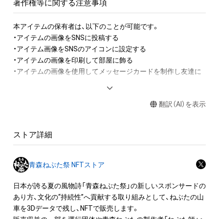
著作権等に関する注意事項
を斬る場面である

本アイテムの保有者は、以下のことが可能です。

  先人たちから受け継いだ伝統・文化を誇りに想い 更なる新しい
・アイテムの画像をSNSに投稿する

ものを受け入れ創造していくことが「歌舞伎」「ねぶた」ともに
・アイテム画像をSNSのアイコンに設定する

文化として継承され 再び動き出す

・アイテムの画像を印刷して部屋に飾る

・アイテムの画像を使用してメッセージカードを制作し友達に
 ■立田龍宝～急がず 弛まず～ - 青森のねぶた師 立田龍宝公式ウ
送る

ェブサイト

・アイテム画像を使用し、個人利用する用のグッズや商品を制作
www.tatsuta-ryuho.com/
翻訳（AI）を表示
する

・アイテム画像を使用し、グッズや商品を制作して有料販売、お
よび無料配布をする

ストア詳細
・アイテム画像を使用した二次創作物（ご自身で描いたイラスト
など）を作成する

青森ねぶた祭 NFTストア
アイテムに関する注意事項

・本アイテムに関する創作物(画像および映像、音楽、商標または
日本が誇る夏の風物詩「青森ねぶた祭」の新しいスポンサードの
ロゴ等を含みますがこれらに限られません。)にかかる知的財産
あり方、文化の“持続性”へ貢献する取り組みとして、ねぶたの山
権(著作権、特許権、実用新案権、商標権、意匠権その他の知的財
車を3Dデータで残し、NFTで販売します。

産権(それらの権利を取得し、又はそれらの権利につき登録等を