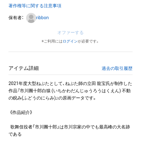
著作権等に関する注意事項
保有者：
ribbon
オファーする
※ご利用には
ログイン
が必要です。
アイテム詳細
過去の取引履歴
2021年度大型ねぶたとして、ねぶた師の立田 龍宝氏が制作した
作品『市川團十郎白猿 (いちかわだんじゅうろうはくえん) 不動
の睨み(ふどうのにらみ)』の原画データです。

 《作品紹介》

  歌舞伎役者「市川團十郎」は市川宗家の中でも最高峰の大名跡
である
