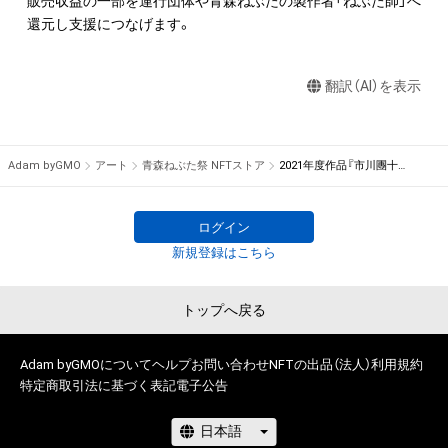
販売収益の一部を運行団体や青森ねぶたの製作者「ねぶた師」へ
出願する権利を含みます。)を意味します。)は、本アイテムの著
作権を有する方、著作隣接権の権利者またはその管理委託を受
けている者によって保護されています。そのため、本アイテム
翻訳（AI）を表示
を保有していたとしても、本アイテムに関する創作物にかかる
知的財産権を有することを意味しません。

・本アイテムの著作権を有する方、著作隣接権の権利者またはそ
の管理委託を受けている者からの事前の同意なしに、上記の「本
Adam byGMO
アート
青森ねぶた祭 NFTストア
2021年度作品『市川團十郎白猿 (いちかわだんじゅうろうはくえん) 不動の睨み(ふどうのにらみ)』原画/作：立田 龍宝
アイテムの保有者が有する権利」の範囲を超えた行為、知的財産
権を侵害するおそれのある行為(改変、公開、配布、逆コンパイ
ル、リバースエンジニアリングを含みますが、これに限定されま
ログイン
せん。)を行うことはできません。

新規登録はこちら
・本アイテムに関する創作物の利用については、公序良俗や法令
に反する利用またはその恐れのある利用など、作成者が不適切
トップへ戻る
であると判断した場合、利用をお断りさせていただきます。

・本アイテムの購入、売却および利用に関して、購入者、売却者、
Adam byGMOについて
保有者、その他第三者が損害を被った場合、その損害がいかなる
ヘルプ
お問い合わせ
NFTの出品（法人）
利用規約
特定商取引法に基づく表記
電子公告
原因で発生したものであっても、本アイテムの著作権を有する
方、著作隣接権の権利者またはその管理委託を受けている者は、
何らの法的責任も負わないものとします。
