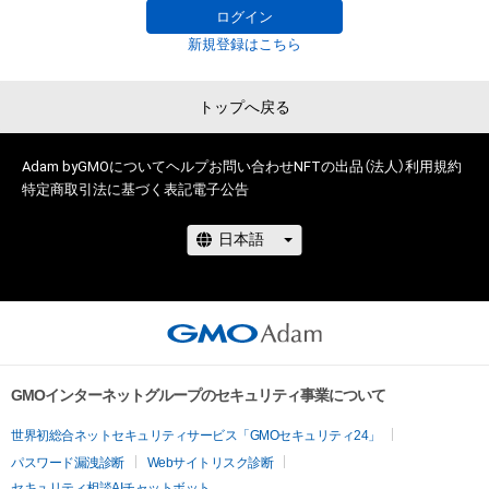
ログイン
を題材に製作する歌舞伎作品です。

４．本規定は日本法により解釈されるものとします。 万が一本
新規登録はこちら
平安時代を緻密に再現したバーチャルセットと歌舞伎俳優の演
規定及び本NFT並びに本コンテンツについて、本NFT保有者等
技をリアルタイム合成し、配信致しました。

と松竹株式会社の間で紛争が生じる場合は、日本国東京地方裁
この新次元の歌舞伎公演に挑むのは、歌舞伎俳優 中村壱太郎と
トップへ戻る
判所を第一審の専属的合意管轄裁判所とします。
中村隼人。中村壱太郎は５役の女性を演じ分け、総合演出も務
めました。中村隼人は自身初となる光源氏役に挑みました。

Adam byGMOについて
ヘルプ
お問い合わせ
NFTの出品（法人）
利用規約
特定商取引法に基づく表記
電子公告
www.instagram.com/metakabuki.studio/
（＠
metakabuki.studio）

【一次購入者全員対象特典】

NFTの初出品を記念して、META歌舞伎NFTをご購入の上アンケ
ートにお答えいただいた方全員に、「META歌舞伎 Genji 
Memories」メインビジュアルの非売品ポストカードを1枚プレ
GMOインターネットグループのセキュリティ事業について
ゼント致します。

アンケート受付期間：2022年4月16日（土）〜2022年5月31日
世界初総合ネットセキュリティサービス「GMOセキュリティ24」
（火）23:59

パスワード漏洩診断
Webサイトリスク診断
特典仕様：サイズ　約100×148mm／フルカラー 

セキュリティ相談AIチャットボット