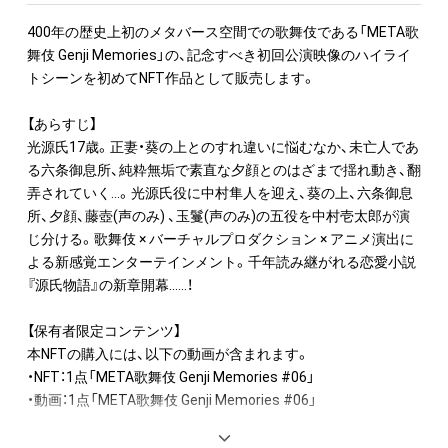
400年の歴史上初のメタバース空間での歌舞伎である「META歌
舞伎 Genji Memories」の、記念すべき初回公演映像のハイライ
トシーンを初めてNFT作品として販売します。

【あらすじ】

光源氏17歳。正妻・葵の上とのすれ違いに悩むなか、未亡人であ
る六条御息所、純粋無垢で素直な夕顔とのはざまで揺れ動き、翻
弄されていく…。光源氏役に中村隼人を迎え、葵の上、六条御息
所、夕顔、藤壺(声のみ) 、玉鬘(声のみ)の五役を中村壱太郎が演
じ分ける。歌舞伎 × バーチャルプロダクション × アニメ演出に
よる新感覚エンターテインメント。千年読み継がれる恋愛小説
『源氏物語』の新章開幕……！

【保有者限定コンテンツ】

本NFTの購入には、以下の動画が含まれます。

・NFT：1点「META歌舞伎 Genji Memories #06」

・動画：1点「META歌舞伎 Genji Memories #06」

【一次購入者全員対象特典】
