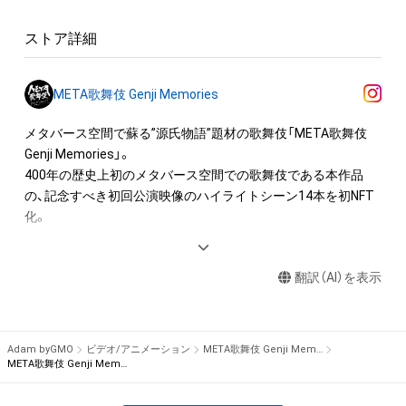
２．本NFT保有者等は、本NFTを保有するかぎりにおいて、本
た場合であっても、松竹株式会社では一切の補償は出来かねま
NFT及び本コンテンツを次の範囲で利用することができます
すので何卒ご容赦くださいませ。

ストア詳細
が、これらの範囲を超えて、権利者の承諾を必要とする行為を行
・住所の無記載、誤記、転居先不明、長期不在等の理由により特
うことはできません。

典をお届けできない場合、特典はお渡しいたしかねますので予
①本コンテンツを私的に閲覧又はダウンロードすること。

めご了承ください。

META歌舞伎 Genji Memories
②本NFTを第三者に譲渡すること。

・なお、特典の発送をご希望されない場合でもアンケートにはご
③本コンテンツの全部または一部を本NFT保有者等が管理する
メタバース空間で蘇る”源氏物語”題材の歌舞伎「META歌舞伎 
回答いただけます。

SNSアカウントのプロフィール画像として使用すること。

Genji Memories」。

＝＝＝＝＝＝＝＝＝＝＝＝＝＝＝＝＝＝
400年の歴史上初のメタバース空間での歌舞伎である本作品
３．松竹株式会社は本NFT及び本コンテンツについて、その名
の、記念すべき初回公演映像のハイライトシーン14本を初NFT
目及び法的性質を問わず、特定目的への適合性、商品性、正確
化。

性、完全性、有用性をはじめ、いかなる種類の保証をするもので
はなく、万が一本NFT保有者等が本NFT及び本コンテンツに起
【公演概要】

因して損失を負った場合であっても一切の責任を負わないもの
翻訳（AI）を表示
出演：中村壱太郎、中村隼人

とします。ただし、法令の適用等により松竹株式会社の免責が
企画・製作：松竹株式会社

制限され、松竹株式会社の責任が認められる場合、松竹株式会社
2022年1月25日生配信終了

による損害賠償は、本NFT保有者等に現実に発生した直接かつ
Adam byGMO
ビデオ/アニメーション
META歌舞伎 Genji Memories
通常の損害に限るものとし、賠償金額の上限は本NFTに関して
歌舞伎史上初の試みとなるバーチャルプロダクション（メタバ
META歌舞伎 Genji Memories #06
松竹株式会社が最初に購入者から販売代金として受領した金額
ース空間やVFXと現実世界で撮影した映像をリアルタイムで融
とします。

合する撮影手法）を用いて、古典文学の不朽の名作『源氏物語』