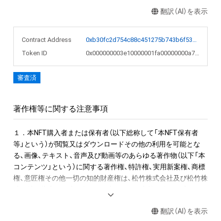
NFTの初出品を記念して、META歌舞伎NFTをご購入の上アンケ
翻訳（AI）を表示
ートにお答えいただいた方全員に、「META歌舞伎 Genji 
Memories」メインビジュアルの非売品ポストカードを1枚プレ
Contract Address
0xb30fc2d754c88c451275b743b6f530f19f643683
ゼント致します。

Token ID
0x000000003e10000001fa00000000a7eb
アンケート受付期間：2022年4月16日（土）〜2022年5月31日
（火）23:59

審査済
特典仕様：サイズ　約100×148mm／フルカラー 

※ 2022年5月31日（火）23:59  の受付期間を過ぎての購入及びア
ンケートご回答は対象外となりますので予めご了承ください。

著作権等に関する注意事項
＝＝非売品ポストカード　注意事項＝＝

・非売品ポストカードは一次購入者限定となります。二次購入
１．本NFT購入者または保有者（以下総称して「本NFT保有者
者以降は作品のみのご購入となりますので、ご注意ください。

等」という）が閲覧又はダウンロードその他の利用を可能とな
・非売品ポストカードをお届けするにあたり、GMOアダム株式
る、画像、テキスト、音声及び動画等のあらゆる著作物（以下「本
会社より一次購入者様のご登録メールアドレスの提供を受けた
コンテンツ」という）に関する著作権、特許権、実用新案権、商標
上で、 一次購入者様へ松竹株式会社から作品の配送に関するご
権、意匠権その他一切の知的財産権は、松竹株式会社及び松竹株
連絡をいたします。予めご了承ください。 なお、GMOアダム株
式会社の指定する者に帰属し、本NFT保有者等は次項で定める
式会社より提供されたメールアドレスは、松竹株式会社のプラ
利用権のみ有するものとします。

イバシーポリシーに基づき適切に管理され、上記目的以外には
翻訳（AI）を表示
一切使用致しません。 出荷後の破損、汚損及び紛失・盗難が生じ