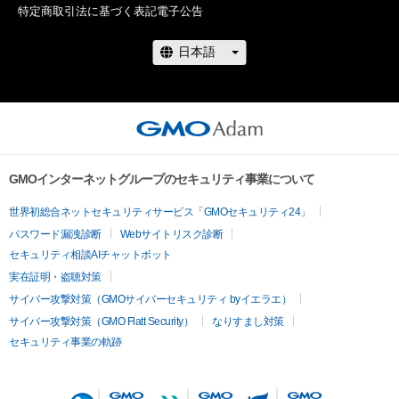
特定商取引法に基づく表記
電子公告
www.instagram.com/metakabuki.studio/
（＠
metakabuki.studio）

【一次購入者全員対象特典】

NFTの初出品を記念して、META歌舞伎NFTをご購入の上アンケ
ートにお答えいただいた方全員に、「META歌舞伎 Genji 
Memories」メインビジュアルの非売品ポストカードを1枚プレ
GMOインターネットグループのセキュリティ事業について
ゼント致します。

アンケート受付期間：2022年4月16日（土）〜2022年5月31日
世界初総合ネットセキュリティサービス「GMOセキュリティ24」
（火）23:59

パスワード漏洩診断
Webサイトリスク診断
特典仕様：サイズ　約100×148mm／フルカラー 

セキュリティ相談AIチャットボット
※ 2022年5月31日（火）23:59  の受付期間を過ぎての購入及びア
実在証明・盗聴対策
ンケートご回答は対象外となりますので予めご了承ください。

サイバー攻撃対策（GMOサイバーセキュリティ byイエラエ）
＝＝非売品ポストカード　注意事項＝＝

サイバー攻撃対策（GMO Flatt Security）
なりすまし対策
・非売品ポストカードは一次購入者限定となります。二次購入
セキュリティ事業の軌跡
者以降は作品のみのご購入となりますので、ご注意ください。

・非売品ポストカードをお届けするにあたり、GMOアダム株式
会社より一次購入者様のご登録メールアドレスの提供を受けた