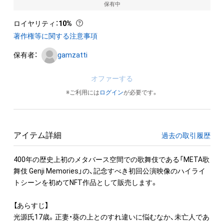
保有中
ロイヤリティ
：
10%
著作権等に関する注意事項
保有者：
gamzatti
オファーする
※ご利用には
ログイン
が必要です。
アイテム詳細
過去の取引履歴
400年の歴史上初のメタバース空間での歌舞伎である「META歌
舞伎 Genji Memories」の、記念すべき初回公演映像のハイライ
トシーンを初めてNFT作品として販売します。

【あらすじ】

光源氏17歳。正妻・葵の上とのすれ違いに悩むなか、未亡人であ