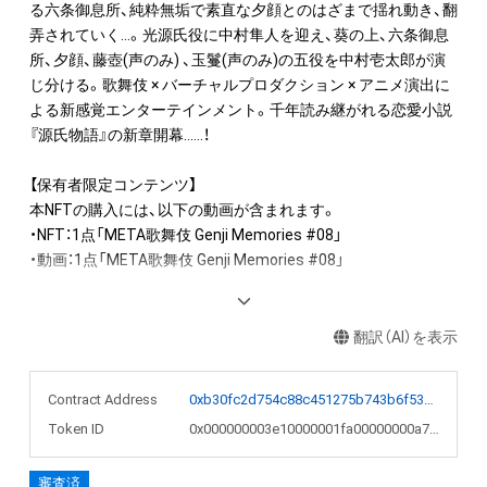
る六条御息所、純粋無垢で素直な夕顔とのはざまで揺れ動き、翻
弄されていく…。光源氏役に中村隼人を迎え、葵の上、六条御息
所、夕顔、藤壺(声のみ) 、玉鬘(声のみ)の五役を中村壱太郎が演
じ分ける。歌舞伎 × バーチャルプロダクション × アニメ演出に
よる新感覚エンターテインメント。千年読み継がれる恋愛小説
『源氏物語』の新章開幕……！

【保有者限定コンテンツ】

本NFTの購入には、以下の動画が含まれます。

・NFT：1点「META歌舞伎 Genji Memories #08」

・動画：1点「META歌舞伎 Genji Memories #08」

【一次購入者全員対象特典】

NFTの初出品を記念して、META歌舞伎NFTをご購入の上アンケ
翻訳（AI）を表示
ートにお答えいただいた方全員に、「META歌舞伎 Genji 
Memories」メインビジュアルの非売品ポストカードを1枚プレ
Contract Address
0xb30fc2d754c88c451275b743b6f530f19f643683
ゼント致します。

Token ID
0x000000003e10000001fa00000000a7e7
アンケート受付期間：2022年4月16日（土）〜2022年5月31日
（火）23:59

審査済
特典仕様：サイズ　約100×148mm／フルカラー 
