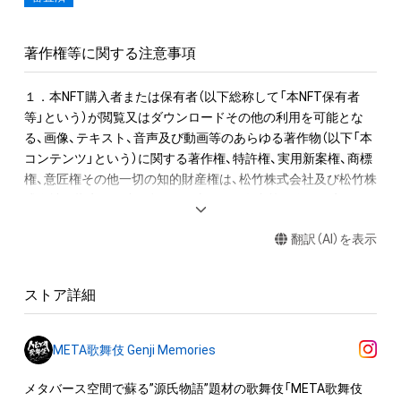
※ 2022年5月31日（火）23:59  の受付期間を過ぎての購入及びア
ンケートご回答は対象外となりますので予めご了承ください。

著作権等に関する注意事項
＝＝非売品ポストカード　注意事項＝＝

・非売品ポストカードは一次購入者限定となります。二次購入
１．本NFT購入者または保有者（以下総称して「本NFT保有者
者以降は作品のみのご購入となりますので、ご注意ください。

等」という）が閲覧又はダウンロードその他の利用を可能とな
・非売品ポストカードをお届けするにあたり、GMOアダム株式
る、画像、テキスト、音声及び動画等のあらゆる著作物（以下「本
会社より一次購入者様のご登録メールアドレスの提供を受けた
コンテンツ」という）に関する著作権、特許権、実用新案権、商標
上で、 一次購入者様へ松竹株式会社から作品の配送に関するご
権、意匠権その他一切の知的財産権は、松竹株式会社及び松竹株
連絡をいたします。予めご了承ください。 なお、GMOアダム株
式会社の指定する者に帰属し、本NFT保有者等は次項で定める
式会社より提供されたメールアドレスは、松竹株式会社のプラ
利用権のみ有するものとします。

イバシーポリシーに基づき適切に管理され、上記目的以外には
翻訳（AI）を表示
一切使用致しません。 出荷後の破損、汚損及び紛失・盗難が生じ
２．本NFT保有者等は、本NFTを保有するかぎりにおいて、本
た場合であっても、松竹株式会社では一切の補償は出来かねま
NFT及び本コンテンツを次の範囲で利用することができます
すので何卒ご容赦くださいませ。

ストア詳細
が、これらの範囲を超えて、権利者の承諾を必要とする行為を行
・住所の無記載、誤記、転居先不明、長期不在等の理由により特
うことはできません。

典をお届けできない場合、特典はお渡しいたしかねますので予
①本コンテンツを私的に閲覧又はダウンロードすること。

めご了承ください。

META歌舞伎 Genji Memories
②本NFTを第三者に譲渡すること。

・なお、特典の発送をご希望されない場合でもアンケートにはご
③本コンテンツの全部または一部を本NFT保有者等が管理する
メタバース空間で蘇る”源氏物語”題材の歌舞伎「META歌舞伎 
回答いただけます。
