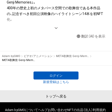
SNSアカウントのプロフィール画像として使用すること。

Genji Memories」。

＝＝＝＝＝＝＝＝＝＝＝＝＝＝＝＝＝＝
400年の歴史上初のメタバース空間での歌舞伎である本作品
３．松竹株式会社は本NFT及び本コンテンツについて、その名
の、記念すべき初回公演映像のハイライトシーン14本を初NFT
目及び法的性質を問わず、特定目的への適合性、商品性、正確
化。

性、完全性、有用性をはじめ、いかなる種類の保証をするもので
はなく、万が一本NFT保有者等が本NFT及び本コンテンツに起
【公演概要】

因して損失を負った場合であっても一切の責任を負わないもの
翻訳（AI）を表示
出演：中村壱太郎、中村隼人

とします。ただし、法令の適用等により松竹株式会社の免責が
企画・製作：松竹株式会社

制限され、松竹株式会社の責任が認められる場合、松竹株式会社
2022年1月25日生配信終了

による損害賠償は、本NFT保有者等に現実に発生した直接かつ
Adam byGMO
ビデオ/アニメーション
META歌舞伎 Genji Memories
通常の損害に限るものとし、賠償金額の上限は本NFTに関して
歌舞伎史上初の試みとなるバーチャルプロダクション（メタバ
META歌舞伎 Genji Memories #08
松竹株式会社が最初に購入者から販売代金として受領した金額
ース空間やVFXと現実世界で撮影した映像をリアルタイムで融
とします。

合する撮影手法）を用いて、古典文学の不朽の名作『源氏物語』
ログイン
を題材に製作する歌舞伎作品です。

４．本規定は日本法により解釈されるものとします。 万が一本
新規登録はこちら
平安時代を緻密に再現したバーチャルセットと歌舞伎俳優の演
規定及び本NFT並びに本コンテンツについて、本NFT保有者等
技をリアルタイム合成し、配信致しました。

と松竹株式会社の間で紛争が生じる場合は、日本国東京地方裁
この新次元の歌舞伎公演に挑むのは、歌舞伎俳優 中村壱太郎と
トップへ戻る
判所を第一審の専属的合意管轄裁判所とします。
中村隼人。中村壱太郎は５役の女性を演じ分け、総合演出も務
めました。中村隼人は自身初となる光源氏役に挑みました。

Adam byGMOについて
ヘルプ
お問い合わせ
NFTの出品（法人）
利用規約