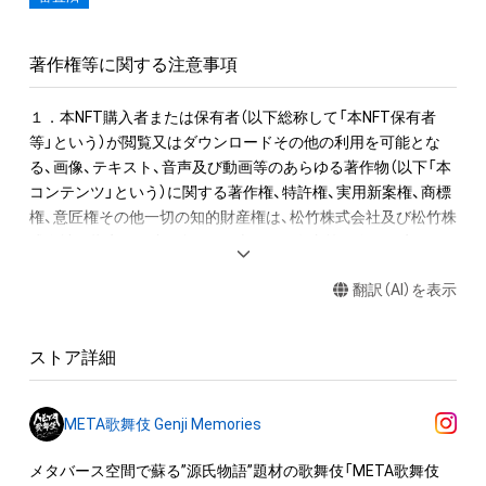
上で、 一次購入者様へ松竹株式会社から作品の配送に関するご
連絡をいたします。予めご了承ください。 なお、GMOアダム株
著作権等に関する注意事項
式会社より提供されたメールアドレスは、松竹株式会社のプラ
イバシーポリシーに基づき適切に管理され、上記目的以外には
１．本NFT購入者または保有者（以下総称して「本NFT保有者
一切使用致しません。 出荷後の破損、汚損及び紛失・盗難が生じ
等」という）が閲覧又はダウンロードその他の利用を可能とな
た場合であっても、松竹株式会社では一切の補償は出来かねま
る、画像、テキスト、音声及び動画等のあらゆる著作物（以下「本
すので何卒ご容赦くださいませ。

コンテンツ」という）に関する著作権、特許権、実用新案権、商標
＝＝＝＝＝＝＝＝＝＝＝＝＝＝＝＝＝＝

権、意匠権その他一切の知的財産権は、松竹株式会社及び松竹株
式会社の指定する者に帰属し、本NFT保有者等は次項で定める
【一次購入者全員対象特典】

利用権のみ有するものとします。

NFTの初出品を記念して、META歌舞伎NFTを落札の上アンケー
翻訳（AI）を表示
トにお答えいただいた方全員に、「META歌舞伎 Genji 
２．本NFT保有者等は、本NFTを保有するかぎりにおいて、本
Memories」メインビジュアルの非売品ポストカードを1枚プレ
NFT及び本コンテンツを次の範囲で利用することができます
ゼント致します。

ストア詳細
が、これらの範囲を超えて、権利者の承諾を必要とする行為を行
アンケート受付期間：2022年4月16日（土）〜2022年5月31日
うことはできません。

（火）23:59

①本コンテンツを私的に閲覧又はダウンロードすること。

特典仕様：サイズ　約100×148mm／フルカラー 

META歌舞伎 Genji Memories
②本NFTを第三者に譲渡すること。

※ 2022年5月31日（火）23:59  の受付期間を過ぎての購入及びア
③本コンテンツの全部または一部を本NFT保有者等が管理する
メタバース空間で蘇る”源氏物語”題材の歌舞伎「META歌舞伎 
ンケートご回答は対象外となりますので予めご了承ください。
