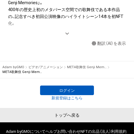
SNSアカウントのプロフィール画像として使用すること。

Genji Memories」。

＝＝非売品ポストカード　注意事項＝＝

400年の歴史上初のメタバース空間での歌舞伎である本作品
・非売品ポストカードは一次購入者限定となります。二次購入
３．松竹株式会社は本NFT及び本コンテンツについて、その名
の、記念すべき初回公演映像のハイライトシーン14本を初NFT
者以降は作品のみのご購入となりますので、ご注意ください。

目及び法的性質を問わず、特定目的への適合性、商品性、正確
化。

・非売品ポストカードをお届けするにあたり、GMOアダム株式
性、完全性、有用性をはじめ、いかなる種類の保証をするもので
会社より一次購入者様のご登録メールアドレスの提供を受けた
はなく、万が一本NFT保有者等が本NFT及び本コンテンツに起
【公演概要】

上で、 一次購入者様へ松竹株式会社から作品の配送に関するご
因して損失を負った場合であっても一切の責任を負わないもの
翻訳（AI）を表示
出演：中村壱太郎、中村隼人

連絡をいたします。予めご了承ください。 なお、GMOアダム株
とします。ただし、法令の適用等により松竹株式会社の免責が
企画・製作：松竹株式会社

式会社より提供されたメールアドレスは、松竹株式会社のプラ
制限され、松竹株式会社の責任が認められる場合、松竹株式会社
2022年1月25日生配信終了

イバシーポリシーに基づき適切に管理され、上記目的以外には
による損害賠償は、本NFT保有者等に現実に発生した直接かつ
一切使用致しません。 出荷後の破損、汚損及び紛失・盗難が生じ
Adam byGMO
ビデオ/アニメーション
META歌舞伎 Genji Memories
通常の損害に限るものとし、賠償金額の上限は本NFTに関して
歌舞伎史上初の試みとなるバーチャルプロダクション（メタバ
た場合であっても、松竹株式会社では一切の補償は出来かねま
META歌舞伎 Genji Memories #10
松竹株式会社が最初に購入者から販売代金として受領した金額
ース空間やVFXと現実世界で撮影した映像をリアルタイムで融
すので何卒ご容赦くださいませ。

とします。

合する撮影手法）を用いて、古典文学の不朽の名作『源氏物語』
・住所の無記載、誤記、転居先不明、長期不在等の理由により特
ログイン
を題材に製作する歌舞伎作品です。

典をお届けできない場合、特典はお渡しいたしかねますので予
４．本規定は日本法により解釈されるものとします。 万が一本
新規登録はこちら
平安時代を緻密に再現したバーチャルセットと歌舞伎俳優の演
めご了承ください。

規定及び本NFT並びに本コンテンツについて、本NFT保有者等
技をリアルタイム合成し、配信致しました。

・なお、特典の発送をご希望されない場合でもアンケートにはご
と松竹株式会社の間で紛争が生じる場合は、日本国東京地方裁
この新次元の歌舞伎公演に挑むのは、歌舞伎俳優 中村壱太郎と
回答いただけます。

トップへ戻る
判所を第一審の専属的合意管轄裁判所とします。
中村隼人。中村壱太郎は５役の女性を演じ分け、総合演出も務
＝＝＝＝＝＝＝＝＝＝＝＝＝＝＝＝＝＝
めました。中村隼人は自身初となる光源氏役に挑みました。

Adam byGMOについて
ヘルプ
お問い合わせ
NFTの出品（法人）
利用規約