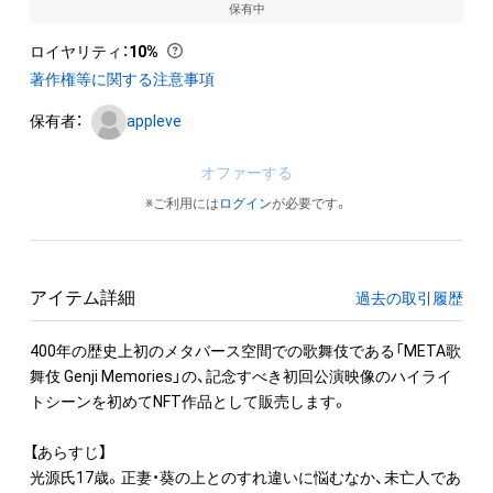
保有中
ロイヤリティ
：
10%
著作権等に関する注意事項
保有者：
appleve
オファーする
※ご利用には
ログイン
が必要です。
アイテム詳細
過去の取引履歴
400年の歴史上初のメタバース空間での歌舞伎である「META歌
舞伎 Genji Memories」の、記念すべき初回公演映像のハイライ
トシーンを初めてNFT作品として販売します。

【あらすじ】

光源氏17歳。正妻・葵の上とのすれ違いに悩むなか、未亡人であ