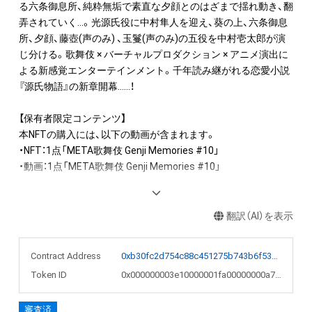
る六条御息所、純粋無垢で素直な夕顔とのはざまで揺れ動き、翻
弄されていく…。光源氏役に中村隼人を迎え、葵の上、六条御息
所、夕顔、藤壺(声のみ) 、玉鬘(声のみ)の五役を中村壱太郎が演
じ分ける。歌舞伎 × バーチャルプロダクション × アニメ演出に
よる新感覚エンターテインメント。千年読み継がれる恋愛小説
『源氏物語』の新章開幕……！

【保有者限定コンテンツ】

本NFTの購入には、以下の動画が含まれます。

・NFT：1点「META歌舞伎 Genji Memories #10」

・動画：1点「META歌舞伎 Genji Memories #10」

本NFTの一次購入者に限り、「中村壱太郎と中村隼人のサインが
書かれた購入シーンの場面写真（ご希望のお名前宛て）」がセッ
翻訳（AI）を表示
トとなります。

＝＝サイン入り場面写真　注意事項＝＝

Contract Address
0xb30fc2d754c88c451275b743b6f530f19f643683
・サイン入り場面写真は一次購入者限定となります。二次購入
Token ID
0x000000003e10000001fa00000000a7e5
者以降は作品のみのご購入となりますので、ご注意ください。

・サイン入り場面写真をお届けするにあたり、GMOアダム株式
審査済
会社より一次購入者様のご登録メールアドレスの提供を受けた