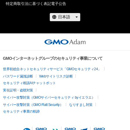
特定商取引法に基づく表記
電子公告
www.instagram.com/metakabuki.studio/
（＠
metakabuki.studio）

【一次購入者全員対象特典】

NFTの初出品を記念して、META歌舞伎NFTをご購入の上アンケ
ートにお答えいただいた方全員に、「META歌舞伎 Genji 
Memories」メインビジュアルの非売品ポストカードを1枚プレ
GMOインターネットグループのセキュリティ事業について
ゼント致します。

アンケート受付期間：2022年4月16日（土）〜2022年5月31日
世界初総合ネットセキュリティサービス「GMOセキュリティ24」
（火）23:59

パスワード漏洩診断
Webサイトリスク診断
特典仕様：サイズ　約100×148mm／フルカラー 

セキュリティ相談AIチャットボット
※ 2022年5月31日（火）23:59  の受付期間を過ぎての購入及びア
実在証明・盗聴対策
ンケートご回答は対象外となりますので予めご了承ください。

サイバー攻撃対策（GMOサイバーセキュリティ byイエラエ）
＝＝非売品ポストカード　注意事項＝＝

サイバー攻撃対策（GMO Flatt Security）
なりすまし対策
・非売品ポストカードは一次購入者限定となります。二次購入
セキュリティ事業の軌跡
者以降は作品のみのご購入となりますので、ご注意ください。

・非売品ポストカードをお届けするにあたり、GMOアダム株式
会社より一次購入者様のご登録メールアドレスの提供を受けた