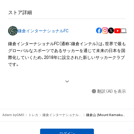
「作品名」「鎌倉インターナショナルFC」

※入場料等の収益が発生する場合も展示可能ですが、事前にご
ストア詳細
相談ください。

本アイテムに関する注意事項 

鎌倉インターナショナルFC
・本アイテムの対象は画像データです。

・本アイテムを複製することはできません。

鎌倉インターナショナルFC（通称：鎌倉インテル）は、世界で最も
・本アイテムを商用利用することはできません。

グローバルなスポーツであるサッカーを通じて未来の日本を国
・本アイテムを印刷やその他の方法で物理的な媒体への出力を
際化していくため、2018年に設立された新しいサッカークラブ
一切禁じます。

です。

・本アイテムの知的財産権（著作権、特許権、実用新案権、商標
権、意匠権その他の知的財産権）は、本アイテムの作成者によっ
現在は神奈川県社会人リーグに所属していますが、プロサッカ
て保護されています。そのため、本アイテムを保有していたと
ークラブ（Jリーグ参入）、そして世界を目指して活動をしていま
しても、本アイテムの知的財産権を有することを意味しませ
翻訳（AI）を表示
す。

ん。

・本アイテムの作成者からの事前の同意なしに、上記の「本アイ
『CLUB WITHOUT BORDERS』をビジョンに掲げ、日本と世界を
テムの保有者が有する権利」の範囲を超えた行為、知的財産権を
隔てる国境をはじめ、人種や宗教、性別、年齢、分野、そして限
Adam byGMO
トレカ
鎌倉インターナショナルFC
鎌倉山 (Mount Kamakura) / Kamakura Digital Collection
侵害するおそれのある行為 (改変、公開、配布を含みますが、こ
界、あらゆる“BORDER”（境界線）をもたないサッカークラブを目
れらに限定されません)を行うことはできません。 

指しています。
・本アイテムの購入、売却および利用に関して、購入者、売却者、
ログイン