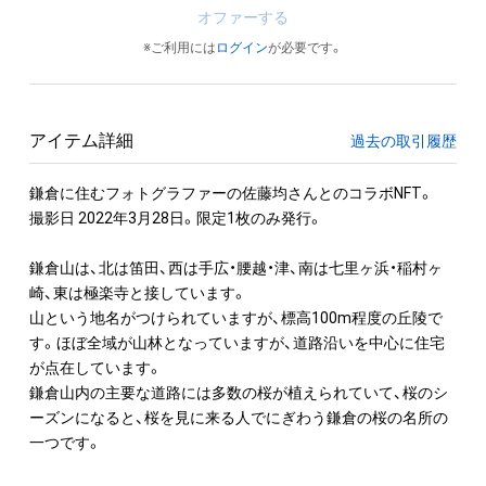
オファーする
※ご利用には
ログイン
が必要です。
アイテム詳細
過去の取引履歴
鎌倉に住むフォトグラファーの佐藤均さんとのコラボNFT。

撮影日 2022年3月28日。限定1枚のみ発行。

鎌倉山は、北は笛田、西は手広・腰越・津、南は七里ヶ浜・稲村ヶ
崎、東は極楽寺と接しています。

山という地名がつけられていますが、標高100m程度の丘陵で
す。ほぼ全域が山林となっていますが、道路沿いを中心に住宅
が点在しています。

鎌倉山内の主要な道路には多数の桜が植えられていて、桜のシ
ーズンになると、桜を見に来る人でにぎわう鎌倉の桜の名所の
一つです。