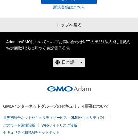
保有者、その他第三者が損害を被った場合、その損害がいかなる
新規登録はこちら
原因で発生したものであっても、本アイテムの作成者または第
三者のライセンス保有者およびGMO NIKKO株式会社は、何らの
トップへ戻る
法的責任も負わないものとします。 

このアイテムに関するお問い合わせ先

Adam byGMOについて
ヘルプ
お問い合わせ
NFTの出品（法人）
利用規約
nft@kamakura-inter.com
特定商取引法に基づく表記
電子公告
GMOインターネットグループのセキュリティ事業について
世界初総合ネットセキュリティサービス「GMOセキュリティ24」
パスワード漏洩診断
Webサイトリスク診断
セキュリティ相談AIチャットボット