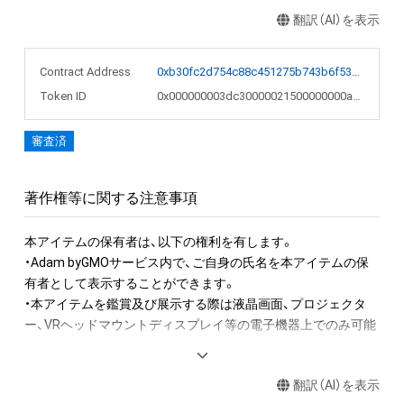
翻訳（AI）を表示
Contract Address
0xb30fc2d754c88c451275b743b6f530f19f643683
Token ID
0x000000003dc30000021500000000a842
審査済
著作権等に関する注意事項
本アイテムの保有者は、以下の権利を有します。　 

・Adam byGMOサービス内で、ご自身の氏名を本アイテムの保
有者として表示することができます。 

・本アイテムを鑑賞及び展示する際は液晶画面、プロジェクタ
ー、VRヘッドマウントディスプレイ等の電子機器上でのみ可能
です。

・本アイテムを公衆に向けて展示することができます。

翻訳（AI）を表示
その際の必須掲示事項は以下の通りです。
