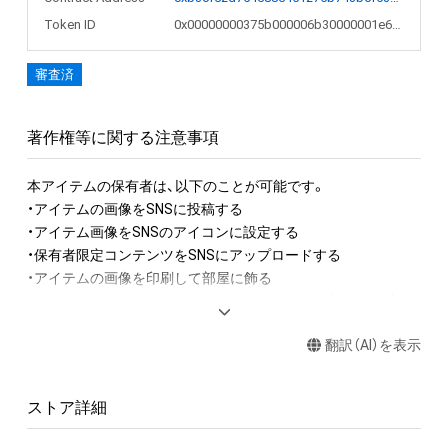
Token ID
0x00000000375b000006b30000001e6846
審査済
著作権等に関する注意事項
本アイテムの保有者は、以下のことが可能です。

・アイテムの画像をSNSに投稿する

・アイテム画像をSNSのアイコンに設定する

・保有者限定コンテンツをSNSにアップロードする

・アイテムの画像を印刷して部屋に飾る

・アイテムの画像を使用してメッセージカードを制作し友達に
送る

翻訳（AI）を表示
アイテムに関する注意事項

・本アイテムに関する創作物(画像および映像、音楽、商標または
ストア詳細
ロゴ等を含みますがこれらに限られません。)にかかる知的財産
権(著作権、特許権、実用新案権、商標権、意匠権その他の知的財