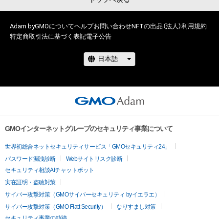
aid=ec10d98ab4ea4f40b79b589723049007
Adam byGMOについて
ヘルプ
お問い合わせ
NFTの出品（法人）
利用規約
特定商取引法に基づく表記
電子公告
adam.jp/guide/howto-airdrop/index.html
※無料プレゼントは上限に達した場合、配布終了いたします。
GMOインターネットグループのセキュリティ事業について
世界初総合ネットセキュリティサービス「GMOセキュリティ24」
パスワード漏洩診断
Webサイトリスク診断
セキュリティ相談AIチャットボット
実在証明・盗聴対策
サイバー攻撃対策（GMOサイバーセキュリティ byイエラエ）
サイバー攻撃対策（GMO Flatt Security）
なりすまし対策
セキュリティ事業の軌跡