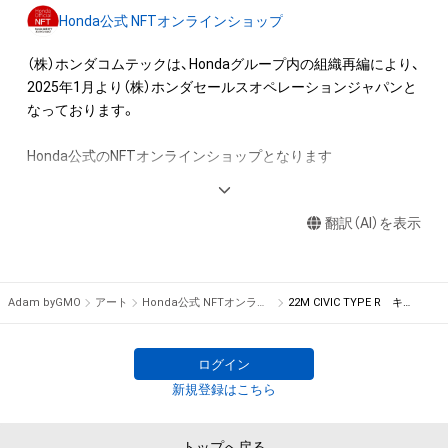
産権(それらの権利を取得し、又はそれらの権利につき登録等を
Honda公式 NFTオンラインショップ
出願する権利を含みます。)を意味します。)は、本アイテムの著
作権を有する方、著作隣接権の権利者またはその管理委託を受
（株）ホンダコムテックは、Hondaグループ内の組織再編により、
けている者によって保護されています。そのため、本アイテム
2025年1月より（株）ホンダセールスオペレーションジャパンと
を保有していたとしても、本アイテムに関する創作物にかかる
なっております。

知的財産権を有することを意味しません。

・本アイテムの著作権を有する方、著作隣接権の権利者またはそ
Honda公式のNFTオンラインショップとなります

の管理委託を受けている者からの事前の同意なしに、上記の「本
アイテムの保有者が有する権利」の範囲を超えた行為、知的財産
＜無料プレゼントは下記URLから取得可能＞

権を侵害するおそれのある行為(改変、公開、配布、逆コンパイ
翻訳（AI）を表示
ル、リバースエンジニアリングを含みますが、これに限定されま
adam.jp/airdrops/Honda_final01_230328?
せん。)を行うことはできません。

aid=ec10d98ab4ea4f40b79b589723049007
・本アイテムに関する創作物の利用については、公序良俗や法令
Adam byGMO
アート
Honda公式 NFTオンラインショップ
22M CIVIC TYPE R キースケッチ
に反する利用またはその恐れのある利用など、作成者が不適切
であると判断した場合、利用をお断りさせていただきます。

adam.jp/airdrops/Honda_final02_230328?
aid=ec10d98ab4ea4f40b79b589723049007
ログイン
このアイテムに関するお問い合わせ先

新規登録はこちら
株式会社ホンダコムテック

TEL 0120-846-366
adam.jp/airdrops/Honda_key_230328?
トップへ戻る